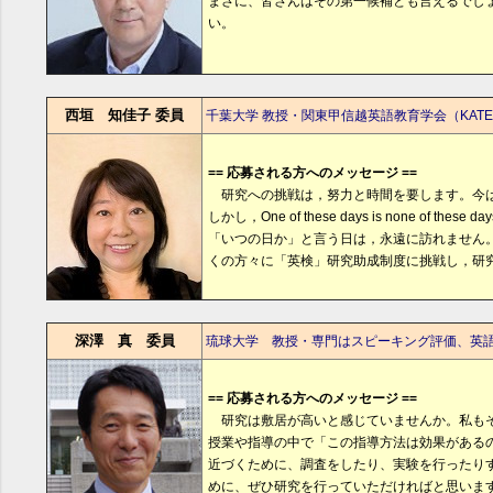
まさに、皆さんはその第一候補とも言えるでし
い。
西垣 知佳子 委員
千葉大学 教授・関東甲信越英語教育学会（KAT
== 応募される方へのメッセージ ==
研究への挑戦は，努力と時間を要します。今は
しかし，One of these days is none of these d
「いつの日か」と言う日は，永遠に訪れません
くの方々に「英検」研究助成制度に挑戦し，研
深澤 真 委員
琉球大学 教授・専門はスピーキング評価、英
== 応募される方へのメッセージ ==
研究は敷居が高いと感じていませんか。私もそ
授業や指導の中で「この指導方法は効果がある
近づくために、調査をしたり、実験を行ったり
めに、ぜひ研究を行っていただければと思いま