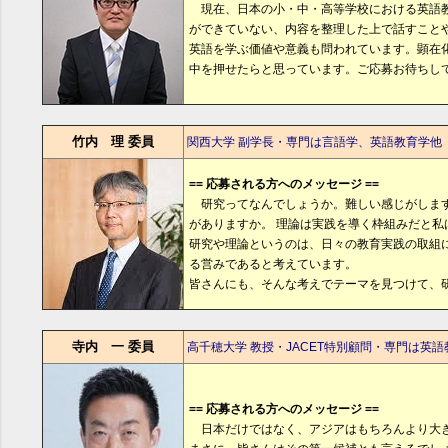
現在、日本の小・中・高等学校における英語教
ができていない、内容を整理した上で話すこと
英語を学ぶ価値や意義も問われています。顕在
中を押せたらと思っています。ご応募お待ちし
竹内 理 委員
関西大学 副学長・専門は言語学、英語教育学他
== 応募される方へのメッセージ ==
研究ってなんでしょうか。難しい感じがします
がありますか。 理論は実践を導く枠組みだと私
研究や理論というのは、日々の教育実践の取組
る営みであると考えています。
皆さんにも、そんな考えでテーマを見つけて、
寺内 一 委員
高千穂大学 教授・JACET特別顧問・専門は英
== 応募される方へのメッセージ ==
日本だけではなく、アジアはもちろんより大き