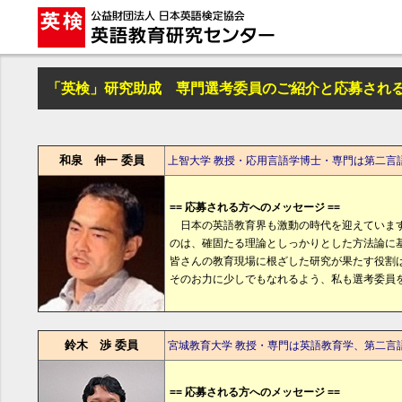
「英検」研究助成 専門選考委員のご紹介と応募され
和泉 伸一 委員
上智大学 教授・応用言語学博士・専門は第二言
== 応募される方へのメッセージ ==
日本の英語教育界も激動の時代を迎えています
のは、確固たる理論としっかりとした方法論に基
皆さんの教育現場に根ざした研究が果たす役割
そのお力に少しでもなれるよう、私も選考委員
鈴木 渉 委員
宮城教育大学 教授・専門は英語教育学、第二言
== 応募される方へのメッセージ ==