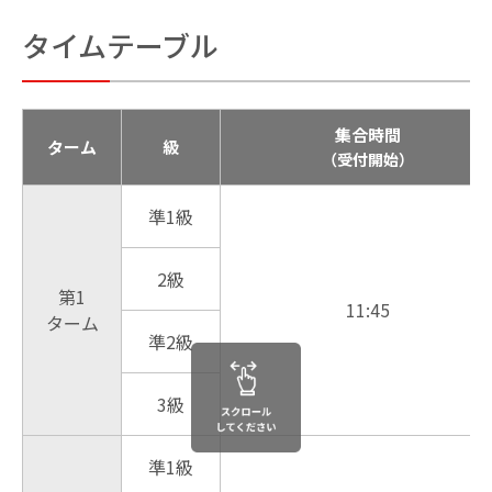
タイムテーブル
集合時間
ターム
級
（受付開始）
準1級
2級
第1
11:45
ターム
準2級
3級
準1級