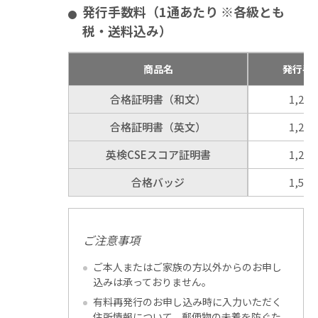
発行手数料（1通あたり ※各級とも
税・送料込み）
商品名
発行手
合格証明書（和文）
1,20
合格証明書（英文）
1,20
英検CSEスコア証明書
1,20
合格バッジ
1,50
ご注意事項
ご本人またはご家族の方以外からのお申し
込みは承っておりません。
有料再発行のお申し込み時に入力いただく
住所情報について、郵便物の未着を防ぐた