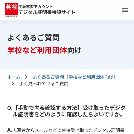
生涯学習アカウント
デジタル証明書特設サイト
トップ
よくあるご質問
デジタル証明書の概要
学校など利用団体
向け
証明書を
入試で提出する
受験生・保護者の方
ホーム
よくあるご質問（学校など利用団体向け）
よく見られているご質問
デジタル証明書の共有キーの取得方法
証明書を
受け取る
【手動で内容確認する方法】受け取ったデジタ
学校の方
ル証明書をどのように確認したらよいですか。
よくあるご質問
志願者からメールなどで直接受け取ったデジタル証明書
受験生・保護者
の方向け