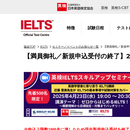
英検
英検S-CBT
特徴
試験日程
テスト
協会TOP
IELTS
セミナー／イベントのお知らせ一覧
【満員御礼／新規申込
【満員御礼／新規申込受付の終了】2
※申込上限数1000名に達したため現在新規申込受付を終