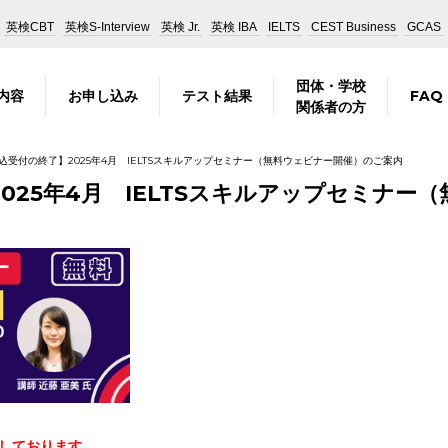
英検CBT
英検S-Interview
英検 Jr.
英検 IBA
IELTS
CEST Business
GCAS
団体・学校
内容
お申し込み
テスト結果
FAQ
関係者の方
受付の終了】2025年4月 IELTSスキルアップセミナー（無料ウェビナー開催）のご案内
025年4月 IELTSスキルアップセミナー
了しております