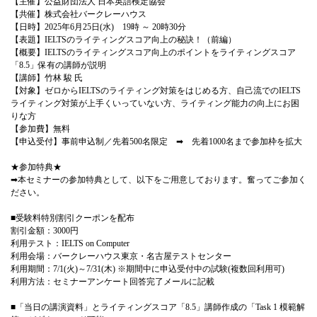
【主催】公益財団法人 日本英語検定協会
【共催】株式会社バークレーハウス
【日時】2025年6月25日(水) 19時 ～ 20時30分
【表題】IELTSのライティングスコア向上の秘訣！（前編）
【概要】IELTSのライティングスコア向上のポイントをライティングスコア
「8.5」保有の講師が説明
【講師】竹林 駿 氏
【対象】ゼロからIELTSのライティング対策をはじめる方、自己流でのIELTS
ライティング対策が上手くいっていない方、ライティング能力の向上にお困
りな方
【参加費】無料
【申込受付】事前申込制／先着500名限定 ➡ 先着1000名まで参加枠を拡大
★参加特典★
➡本セミナーの参加特典として、以下をご用意しております。奮ってご参加く
ださい。
■受験料特別割引クーポンを配布
割引金額：3000円
利用テスト：IELTS on Computer
利用会場：バークレーハウス東京・名古屋テストセンター
利用期間：7/1(火)～7/31(木) ※期間中に申込受付中の試験(複数回利用可)
利用方法：セミナーアンケート回答完了メールに記載
■「当日の講演資料」とライティングスコア「8.5」講師作成の「Task 1 模範解