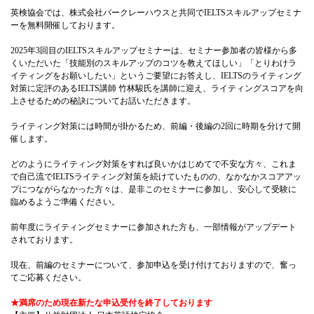
英検協会では、株式会社バークレーハウスと共同でIELTSスキルアップセミナ
ーを無料開催しております。
2025年3回目のIELTSスキルアップセミナーは、セミナー参加者の皆様から多
くいただいた「技能別のスキルアップのコツを教えてほしい」「とりわけラ
イティングをお願いしたい」というご要望にお答えし、IELTSのライティング
対策に定評のあるIELTS講師 竹林駿氏を講師に迎え、ライティングスコアを向
上させるための秘訣についてお話いただきます。
ライティング対策には時間が掛かるため、前編・後編の2回に時期を分けて開
催します。
どのようにライティング対策をすれば良いかはじめてで不安な方々、これま
で自己流でIELTSライティング対策を続けていたものの、なかなかスコアアッ
プにつながらなかった方々は、是非このセミナーに参加し、安心して受験に
臨めるようご準備ください。
前年度にライティングセミナーに参加された方も、一部情報がアップデート
されております。
現在、前編のセミナーについて、参加申込を受け付けておりますので、奮っ
てご応募ください。
★満席のため現在新たな申込受付を終了しております