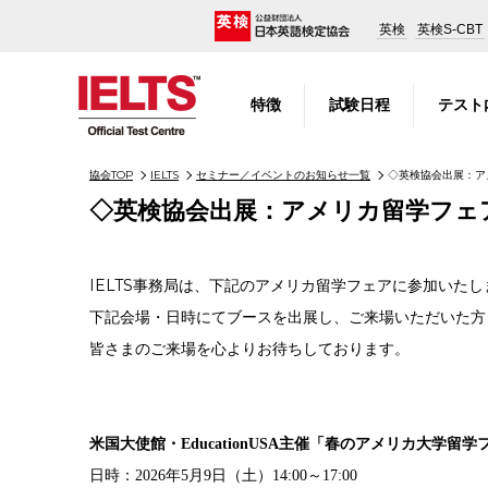
英検
英検S-CBT
特徴
試験日程
テスト
協会TOP
IELTS
セミナー／イベントのお知らせ一覧
◇英検協会出展：ア
◇英検協会出展：アメリカ留学フェ
IELTS事務局は、下記のアメリカ留学フェア
に参加いたし
下記会場・日時にてブースを出展し、ご来場いただいた方々
皆さまのご来場を心よりお待ちしております。
米国大使館・EducationUSA主催「春のアメリカ大学留学フ
日時：2026年5月9日（土）14:00～17:00