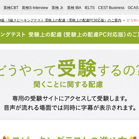
英検CBT
英検S-Interview
英検 Jr.
英検 IBA
IELTS
CEST Business
GCAS
4級・5級スピーキングテスト 受験上の配慮（受験上の配慮PC対応版）のご案内
＞
どうや