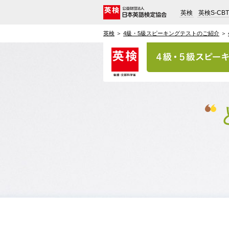
英検
英検S-CBT
英検
＞
4級・5級スピーキングテストのご紹介
＞