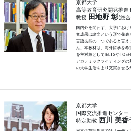
京都大学
高等教育研究開発推進
田地野 彰
教授
(総合
国内外を問わず、大学におけ
究成果は論文という形で発表
言語技能の一つであると言え
ん。本教材は、海外留学を希
を主対象としてIELTSやT
アカデミックライティングの
の大学生活をより充実させる
京都大学
国際交流推進センター
西川 美香
特定助教
日本の英語教育ではリーディ