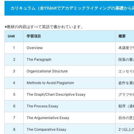
カリキュラム（全11Unitでアカデミックライティングの基礎か
※教材の内容はすべて英語で書かれています。
Unit
学習項目
概要
1
Overview
本講座で学ぶ
2
The Paragraph
段落の書
3
Organizational Structure
エッセイ
4
Methods to Avoid Plagiarism
盗作を避
5
The Graph/Chart Descriptive Essay
グラフや
6
The Process Essay
順序（過
7
The Argumentative Essay
自分の意
8
The Comparative Essay
2つ以上