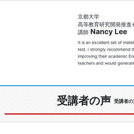
京都大学
高等教育研究開発推進
Nancy Lee
講師
It is an excellent set of mat
test. I strongly recommend 
improving their academic Eng
teachers and would generate 
受講者の声
受講者の