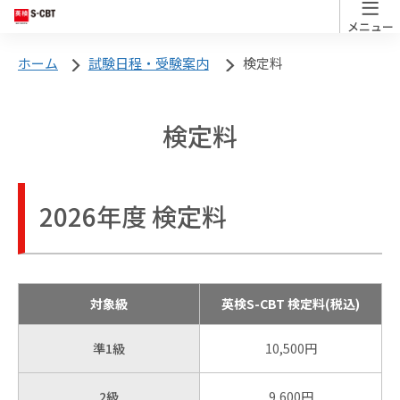
ホーム
試験日程・受験案内
検定料
英検S-CBTについて
英検S-CBT
について
英検S-CBTについて トップ
検定料
英検S-CBTとは？
試験日程・
受験案内
英検S-CBTとは？
2026年度 検定料
英検S-CBTの特徴
試験内容
英検S-CBTの特徴
対象級
英検S-CBT 検定料(税込)
お申し込み
準1級
10,500円
2級
9,600円