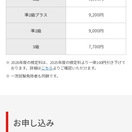
試験結果
準2級プラス
9,200円
準2級
9,000円
体験版
3級
7,700円
生涯学習
アカウント
2026年度の検定料は、2025年度の検定料より一律100円引き下げて
おります。詳細は
こちら
よりご確認いただけます。
一次試験免除者も同額です。
受験者マイページ
お知らせ
よくあるご質問
お申し込み