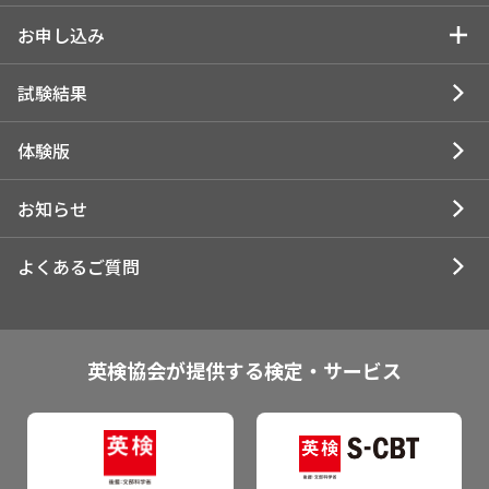
試験日程・会場・検定料
お申し込み
試験日程・申込締切
お申し込みTOP
試験結果
試験会場検索
お申し込みの前に
体験版
検定料
お申し込みの流れ
お知らせ
受験情報
お申し込み前の確認事項
よくあるご質問
一次試験免除について
受験規約について
試験時間
英検S-CBT受験規約
英検協会が提供する検定・サービス
試験方法
テストセンターのイメージ