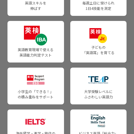
試験当日の携行品
英語スキルを
毎週土日に受けられ
伸ばす
1日4技能を測定
障がい等のある方への受験上の配慮
子どもの
英語教育現場で使える
「英語耳」を育てる
英語能力判定テスト
小学生の「できる！」
大学受験レベルに
の積み重ねをサポート
ふさわしい英語力
海外留学・進学・移住の
ビジネス英語「総合力」