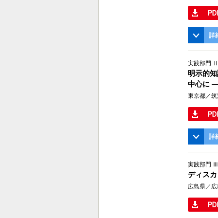
実践部門 
明示的知
中心に 
東京都／筑
実践部門 
ディスカ
広島県／広