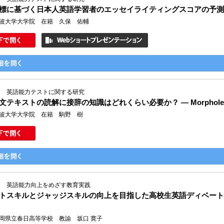
標に基づく日本人英語学習者のエッセイライティングスコアの予測
波大学大学院 在籍 久保 佑輔
Ⅲ 英語能力テストに関する研究
テキストの読解に接辞の知識はどれくらい必要か？ ― Morpholex Affi
波大学大学院 在籍 駒野 樹
Ⅰ 英語能力向上をめざす教育実践
トスキルとジャッジスキルの向上を目指した高校生英語ディベート
岡県立春日高等学校 教諭 坂口 寛子