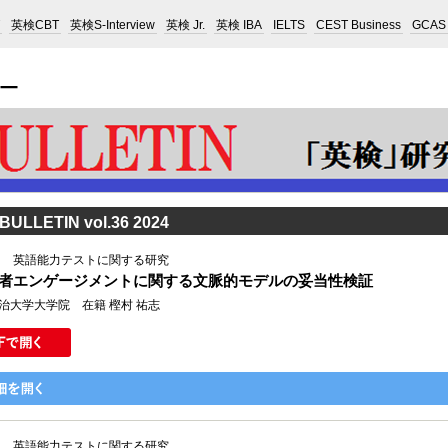
英検CBT
英検S-Interview
英検 Jr.
英検 IBA
IELTS
CEST Business
GCAS
BULLETIN vol.36 2024
Ⅰ 英語能力テストに関する研究
者エンゲージメントに関する文脈的モデルの妥当性検証
治大学大学院 在籍 樫村 祐志
Ⅱ 英語能力テストに関する研究