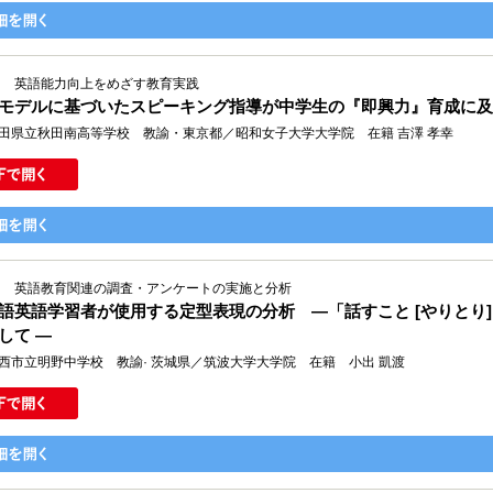
Ⅳ 英語能力向上をめざす教育実践
モデルに基づいたスピーキング指導が中学生の『即興力』育成に及
田県立秋田南高等学校 教諭・東京都／昭和女子大学大学院 在籍 吉澤 孝幸
Ⅰ 英語教育関連の調査・アンケートの実施と分析
語英語学習者が使用する定型表現の分析 ―「話すこと [やりとり]
して ―
西市立明野中学校 教諭· 茨城県／筑波大学大学院 在籍 小出 凱渡