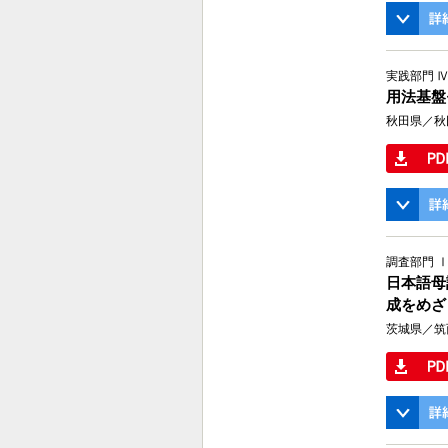
実践部門 
用法基盤
秋田県／秋
調査部門 
日本語母
成をめざ
茨城県／筑