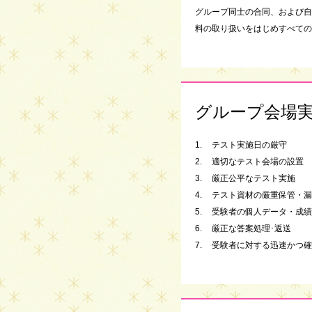
グループ同士の合同、および
料の取り扱いをはじめすべての
グループ会場
1.
テスト実施日の厳守
2.
適切なテスト会場の設置
3.
厳正公平なテスト実施
4.
テスト資材の厳重保管・漏
5.
受験者の個人データ・成績
6.
厳正な答案処理･返送
7.
受験者に対する迅速かつ確