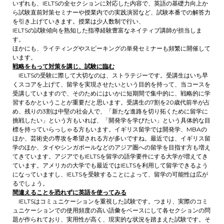
いずれも、IELTSの全セクションに対応した内容で、英語の基礎力向上か
ら試験直前対策セミナーや授業内での実践演習など、試験本番での解答力
を引き上げていきます。授業は少人数制で行い、
IELTSの試験傾向を熟知した指導経験豊富なネイティブ講師が担当しま
す。
ほかにも、ライティングやスピーキングの単発セミナーも頻繁に開催して
います。
戦略をもって対策を講じ、試験に臨む
IELTSの受験に際して大切なのは、ストラテジーです。受講生はいち早
くスコアを上げて、留学を実現させたいという目的を持って、当コースを
受講していますので、そのためにはいかに短期間で集中的に、戦略的に学
習するかということが重要だと思います。受講生の7割を20歳代前半が占
め、残りの3割は中堅の社会人で、「新たな進路を切り拓くために留学に
挑戦したい」という方もいれば、「開発学を学びたい」という具体的な目
標を持っていらっしゃる方もいます。イギリス留学では開発学、MBAの
ほか、芸術史の専攻を希望される方が多いですね。最近では、イギリス留
学のほか、タイやシンガポールなどのアジア圏への留学を目指す方も増え
てきています。アジアでもIELTSを留学の語学要件にする大学が増えてき
ています。アメリカの大学でも最近ではIELTSを利用して留学できるよう
になっていますし、IELTSを受験することによって、留学の可能性は広が
るでしょう。
間違えることを恐れずに英語を使ってみる
IELTSはコミュニケーションを重視した試験です。つまり、実際のコミ
ュニケーションでの使用頻度の高い語彙をベースにして各セクションの問
題が作られており、実用性が高く、現実的な状況を踏まえた試験です。そ