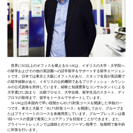
世界に50以上のオフィスを構えるSI-UKは、イギリスの大学・大学院へ
の留学およびその他の英語圏への語学留学をサポートする留学エージェン
トです。日本では東京と大阪にオフィスがあり、スタッフ全員が英語圏で
の留学経験があり、イギリスの公的機関であるブリティッシュ・カウンシ
ルの公式資格を所持しています。経験と知識豊富なコンサルタントによる
大学選びに始まり、出願プロセス、大学合格、留学生活のスタート、ディ
プロマの取得まで、留学をトータルでサポートしています。
SI-UKは日本国内で早い段階からIELTS対策コースを開講した学校の一
つです。東京と大阪で「IELTS対策コース」を開講しており、グループま
たはプライベートのコースを各種用意しています。グループレッスンは週
1回ペースの受講で着実にスコアアップを目指すことができます。また、
プライベートレッスンでは講師とのマンツーマン指導で、短期間で集中的
に対策を行います。