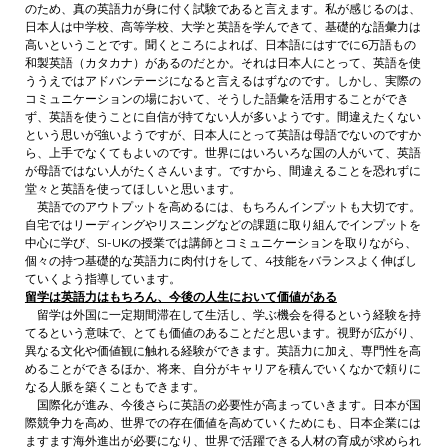
のため、真の英語力が身に付く試験であると言えます。私が感じるのは、
日本人は中学校、高等学校、大学と英語を学んできて、基礎的な語彙力は
高いということです。聞くところによれば、日本語にはすでに6万語もの
和製英語（カタカナ）があるのだとか。それは日本人にとって、英語を使
ううえではアドバンテージになると言えるはずなのです。しかし、実際の
コミュニケーションの場において、そうした語彙を活用することができ
ず、英語を使うことに自信が持てない人が多いようです。間違えたくない
という思いが強いようですが、日本人にとって英語は母語でないのですか
ら、上手でなくてもよいのです。世界にはいろいろな国の人がいて、英語
が母語ではない人がたくさんいます。ですから、間違えることを恐れずに
堂々と英語を使ってほしいと思います。
英語でのアウトプットを高めるには、もちろんインプットも大切です。
自宅ではリーディングやリスニングなどの課題に取り組んでインプットを
中心に学び、SI-UKの授業では講師とコミュニケーションを取りながら、
個々の持つ基礎的な英語力に肉付けをして、4技能をバランスよく伸ばし
ていくよう指導しています。
留学は英語力はもちろん、今後の人生において価値がある
留学は外国に一定期間滞在して生活し、学ぶ機会を得るという経験を持
てるという意味で、とても価値のあることだと思います。視野が広がり、
異なる文化や価値観に触れる経験ができます。英語力に加え、専門性を高
めることができるほか、将来、自分がキャリアを積んでいくなかで頼りに
なる人脈を築くこともできます。
国際化が進み、今後さらに英語の必要性が高まっていきます。日本が国
際競争力を高め、世界での存在価値を高めていくためにも、日本企業には
ますます海外進出が必要になり、世界で活躍できる人材の育成が求められ