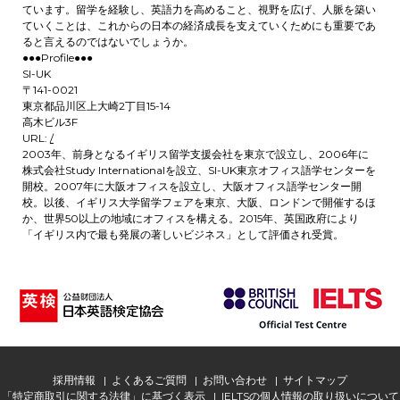
ています。留学を経験し、英語力を高めること、視野を広げ、人脈を築い
ていくことは、これからの日本の経済成長を支えていくためにも重要であ
ると言えるのではないでしょうか。
●●●Profile●●●
SI-UK
〒141-0021
東京都品川区上大崎2丁目15-14
高木ビル3F
URL:
/
2003年、前身となるイギリス留学支援会社を東京で設立し、2006年に
株式会社Study Internationalを設立、SI-UK東京オフィス語学センターを
開校。2007年に大阪オフィスを設立し、大阪オフィス語学センター開
校。以後、イギリス大学留学フェアを東京、大阪、ロンドンで開催するほ
か、世界50以上の地域にオフィスを構える。2015年、英国政府により
「イギリス内で最も発展の著しいビジネス」として評価され受賞。
採用情報
よくあるご質問
お問い合わせ
サイトマップ
「特定商取引に関する法律」に基づく表示
IELTSの個人情報の取り扱いについて