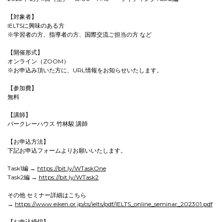
【対象者】
IELTSに興味のある方
※学習者の方、指導者の方、国際交流ご担当の方 など
【開催形式】
オンライン（ZOOM）
※お申込み頂いた方に、URL情報をお知らせいたします。
【参加費】
無料
【講師】
バークレーハウス 竹林駿 講師
【お申込方法】
下記お申込フォームよりお願いいたします。
Task1編 →
https://bit.ly/WTaskOne
Task2編 →
https://bit.ly/WTask2
その他 セミナー詳細はこちら
→
https://www.eiken.or.jp/cs/ielts/pdf/IELTS_online_seminar_202301.pdf
【お申込締切】