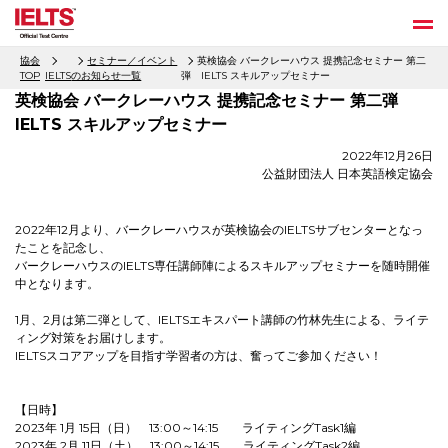
協会
セミナー／イベント
英検協会 バークレーハウス 提携記念セミナー 第二
TOP
IELTS
のお知らせ一覧
弾 IELTS スキルアップセミナー
英検協会 バークレーハウス 提携記念セミナー 第二弾
IELTS スキルアップセミナー
2022年12月26日
公益財団法人 日本英語検定協会
2022年12月より、バークレーハウスが英検協会のIELTSサブセンターとなっ
たことを記念し、
バークレーハウスのIELTS専任講師陣によるスキルアップセミナーを随時開催
中となります。
1月、2月は第二弾として、IELTSエキスパート講師の竹林先生による、ライテ
ィング対策をお届けします。
IELTSスコアアップを目指す学習者の方は、奮ってご参加ください！
【日時】
2023年 1月 15日（日） 13:00～14:15 ライティングTask1編
2023年 2月 11日（土） 13:00～14:15 ライティングTask2編