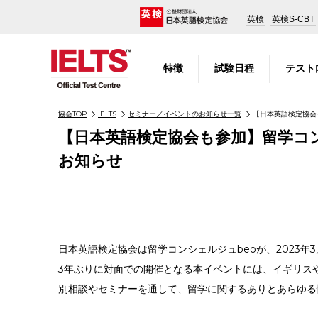
英検
英検S-CBT
特徴
試験日程
テスト
協会TOP
IELTS
セミナー／イベントのお知らせ一覧
【日本英語検定協会
【日本英語検定協会も参加】留学コ
お知らせ
日本英語検定協会は留学コンシェルジュbeoが、2023年
3
年ぶりに対面での開催となる本イベントには、イギリス
別相談やセミナーを通して、留学に関するありとあらゆる