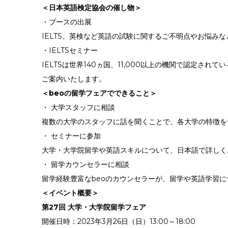
＜日本英語検定協会の催し物＞
・ブースの出展
IELTS、英検など英語の試験に関するご不明点やお悩
・
IELTS
セミナー
IELTS
は世界
140
ヵ国、
11,000
以上の機関で認定されてい
ご案内いたします。
＜beoの留学フェアでできること＞
・ 大学スタッフに相談
複数の大学のスタッフに話を聞くことで、各大学の特徴を
・ セミナーに参加
大学・大学院留学や英語スキルについて、日本語で詳しく
・ 留学カウンセラーに相談
留学経験豊富なbeoのカウンセラーが、留学や英語学習
＜イベント概要＞
第27回 大学・大学院留学フェア
開催日時：2023年3月26日（日）13:00～18:00