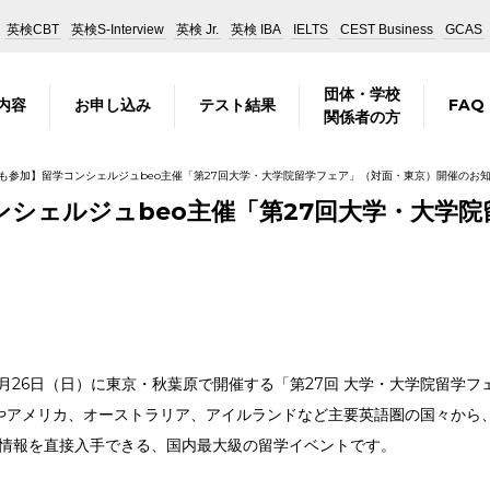
英検CBT
英検S-Interview
英検 Jr.
英検 IBA
IELTS
CEST Business
GCAS
団体・学校
内容
お申し込み
テスト結果
FAQ
関係者の方
も参加】留学コンシェルジュbeo主催「第27回大学・大学院留学フェア」（対面・東京）開催のお
ンシェルジュbeo主催「第27回大学・大学
3月26日（日）に東京・秋葉原で開催する「第27回 大学・大学院留学フ
やアメリカ、オーストラリア、アイルランドなど主要英語圏の国々から、
情報を直接入手できる、国内最大級の留学イベントです。