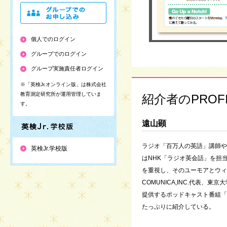
個人でのログイン
グループでのログイン
グループ実施責任者ログイン
※「英検Jr.オンライン版」は株式会社
教育測定研究所が運用管理していま
紹介者のPROFI
す。
遠山顕
ラジオ「百万人の英語」講師や
英検Jr.学校版
はNHK「ラジオ英会話」を担
を重視し、そのユーモアとウィ
COMUNICA,INC.代表、東
提供するポッドキャスト番組「K
たっぷりに紹介している。