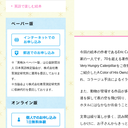
英語で楽しむ絵本
今回の絵本の作者であるEric 
家の一人です。70を超える著
※「英検Jr.ペーパー版」は公益財団法
Very Hungry Caterpi
人 日本英語検定協会が、株式会社教
ご紹介したA Color of His
育測定研究所に運用を委託しておりま
す。
れ、コラージュ手法によるイラ
※当協会より株式会社教育測定研究所
に収納代行を委託しております。
また、動物が登場する作品が
達を探して夜の空を飛び回り、
ホタルにはなかなか出会うことが
文章は繰り返しが多く、読み
しかけに、お子さんからきっと歓声が 上