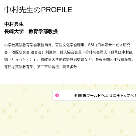
中村先生のPROFILE
中村典生
長崎大学 教育学部教授
小学校英語教育学会事務局長、言語文化学会理事、SSI（日本酒サービス研究
会・酒匠研究会 連合会）利酒師、俳人協会会員・狩俳句会同人（俳号は中村龍
徳〈りゅうとく〉）、前岐阜大学硬式野球部監督など、昼夜を問わず役職多数。
専門は英語教育学、第二言語習得。著書多数。