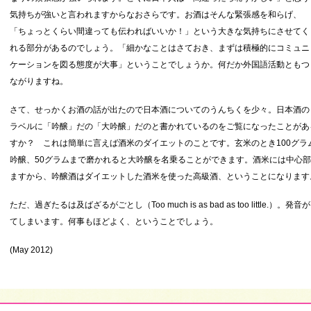
気持ちが強いと言われますからなおさらです。お酒はそんな緊張感を和らげ、
「ちょっとくらい間違っても伝わればいいか！」という大きな気持ちにさせてく
れる部分があるのでしょう。「細かなことはさておき、まずは積極的にコミュニ
ケーションを図る態度が大事」ということでしょうか。何だか外国語活動ともつ
ながりますね。
さて、せっかくお酒の話が出たので日本酒についてのうんちくを少々。日本酒の
ラベルに「吟醸」だの「大吟醸」だのと書かれているのをご覧になったことがあ
すか？ これは簡単に言えば酒米のダイエットのことです。玄米のとき100グラ
吟醸、50グラムまで磨かれると大吟醸を名乗ることができます。酒米には中心
ますから、吟醸酒はダイエットした酒米を使った高級酒、ということになります
ただ、過ぎたるは及ばざるがごとし（Too much is as bad as too littl
てしまいます。何事もほどよく、ということでしょう。
(May 2012)