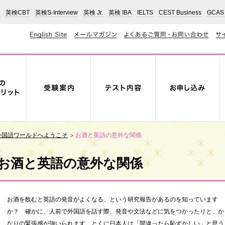
英検CBT
英検S-Interview
英検 Jr.
英検 IBA
IELTS
CEST Business
GCAS
外国語ワールドへようこそ
お酒と英語の意外な関係
お酒と英語の意外な関係
お酒を飲むと英語の発音がよくなる、という研究報告があるのを知っています
か？ 確かに、人前で外国語を話す際、発音や文法などに気をつかったりと、か
なりの緊張感が強いられます。とくに日本人は「間違ったら恥ずかしい」と思う