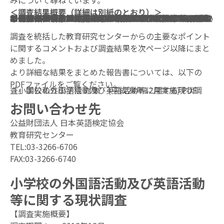
みについて尋ねています。
＜調査結果概要（詳細は別紙のとおり）＞
1. 外国語活動および英語活動の実施時間は全学年で増加。5・6学年では、36時間以上の回答が、6ポイントアップしており、前年度に比べて時間数が全体として増加した。
2. 低・中学年での英語活動が増加。3・4学年で72.5％、1・2学年で65.0％が何らかの英語活動を実施。英語活動を必要だとする回答は、3・4学年で は約73％、1・2学年では約69％と大半を占めた。低・中学年での英語活動に関しては、①ALT（外国語指導助手）の充実、②HRT（担任）の充実、③ 教材・教具の充実が求められている。
3. 外国語活動における課題のトップは、ＡＬＴとの連携および打合せ時間。
4. 必修化後の外国語活動については9割以上は「取組みが進んでいる」。一方で、昨年と比較すると「スムーズに進んでいる」が12ポイント低くなり、「課題は あるが、進んでいる」が約10ポイントアップしている、取組みは着実に進んでいる一方で課題があがってきているといえる。
5. 児童の英 語力への影響として、7割近い学校が「理解している表現（挨拶含む）が増えた」、「聞いてわかるようになってきた」を挙げ、6割近い学校が「理解している 語い（単語）が増えた」と回答。「英語力に関して特に目立った変化はない」は4.4％にとどまり、多くの学校が成果を感じているといえる。
調査を統括した教育研究センターからの主要なポイント
に関するコメントおよび調査結果を次ページ以降にまと
めました。
より詳細な結果をまとめた報告書については、以下の
PDFファイルをご覧ください。
「小学校の外国語活動及び英語活動等に関する現状調査」国公私立小学校 対象 (平成24年12月実施) PDF
お問い合わせ先
公益財団法人 日本英語検定協会
教育研究センター
TEL:
03-3266-6706
お知らせ
お問い合わせ
FAX:
03-3266-6740
小学校の外国語活動及び英語活動
等に関する現状調査
【調査実施概要】