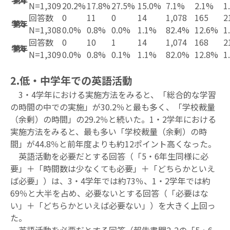
第4学年
N=1,309
20.2%
17.8%
27.5%
15.0%
7.1%
2.1%
1
回答数
0
11
0
14
1,078
165
2
第5学年
N=1,308
0.0%
0.8%
0.0%
1.1%
82.4%
12.6%
1
回答数
0
10
1
14
1,074
168
2
第6学年
N=1,309
0.0%
0.8%
0.1%
1.1%
82.0%
12.8%
1
2.低・中学年での英語活動
3・4学年における実施方法をみると、「総合的な学習
の時間の中での実施」が30.2％と最も多く、「学校裁量
（余剰）の時間」の29.2％と続いた。1・2学年における
実施方法をみると、最も多い「学校裁量（余剰）の時
間」が44.8％と前年度よりも約12ポイント高くなった。
英語活動を必要だとする回答（「5・6年生同様に必
要」＋「時間数は少なくても必要」＋「どちらかといえ
ば必要」）は、3・4学年では約73％、1・2学年では約
69％と大半を占め、必要ないとする回答（「必要はな
い」＋「どちらかといえば必要ない」）を大きく上回っ
た。