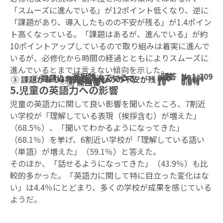
「スムーズに進んでいる」が12ポイント低くなり、逆に
「課題があり、導入したものの不安が残る」が1.4ポイン
ト高くなっている。「課題はあるが、進んでいる」が約
10ポイントアップしているので取り組みは着実に進んで
いるが、必修化から時間の経過とともによりスムーズに
進んでいるとまでは言えない傾向を示した。
選択肢
回答数
N=1,309
① スムーズに進んでいる
315
24.1%
② 課題はあるが、進んでいる
866
66.2%
③ 課題があり、導入したものの不安が残る
98
7.5%
④ わからない
10
0.8%
⑤ その他
10
0.8%
⑥ 無回答
10
0.8%
5.児童の英語力への影響
児童の英語力に関して良い影響を聞いたところ、7割近
い学校が「理解している表現（挨拶含む）が増えた」
（68.5％）、「聞いてわかるようになってきた」
（68.1％）を挙げ、6割近い学校が「理解している語い
（単語）が増えた」（59.1％）と答えた。
そのほか、「話せるようになってきた」（43.9％）も比
較的多かった。「英語力に関して特に目立った変化はな
い」は4.4％にとどまり、多くの学校が成果を感じている
ようだ。