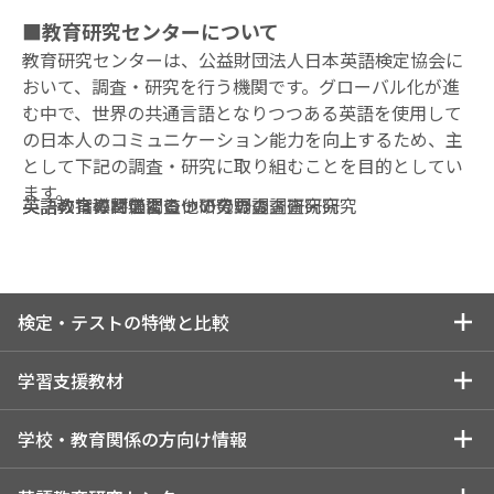
■教育研究センターについて
教育研究センターは、公益財団法人日本英語検定協会に
おいて、調査・研究を行う機関です。グローバル化が進
む中で、世界の共通言語となりつつある英語を使用して
の日本人のコミュニケーション能力を向上するため、主
として下記の調査・研究に取り組むことを目的としてい
ます。
英語の指導と学習についての調査・研究
英語教育教材の調査・研究
英語教育の評価についての調査・研究
英語教育に関連する他の分野の調査・研究
検定・テストの特徴と比較
検定・テストの特徴と比較トップ
学習支援教材
特長を一覧で比較する
学習支援教材トップ
学校・教育関係の方向け情報
英検
学習支援教材のご紹介