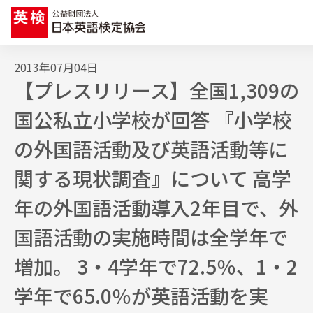
2013年07月04日
検定・テストの特徴と比較
検定・テスト
【プレスリリース】全国1,309の
の特徴と比較
検定・テストの特徴と比較 トップ
国公私立小学校が回答 『小学校
の外国語活動及び英語活動等に
特長を一覧で比較する
学習支援
教材
関する現状調査』について 高学
年の外国語活動導入2年目で、外
学校・教育関係
の方向け情報
国語活動の実施時間は全学年で
増加。 3・4学年で72.5％、1・2
英語教育
学年で65.0％が英語活動を実
研究センター