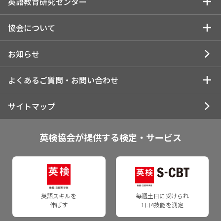
英語教育研究センター
学校・教育関係の方向け情報
英検S-CBT
通信講座
教員研修・セミナー情報
英語教育研究センタートップ
協会について
英検S-Interview
学校教材
検定料 助成制度
英検 研究助成制度概要
協会についてトップ
お知らせ
英検IBA
Strong Essay Writing
英検
英検 研究助成制度報告書
検定・テスト受験状況/導入実績
よくあるご質問・お問い合わせ
英検Jr.
英検バーチャル二次試験
英検Can-doリスト
報告書作成お役立ちページ
英検：受験の状況
よくあるご質問
サイトマップ
英検ESG
リスニング教材（学校用）
団体ポータル
Webショートプレゼンテーション
IELTS：受験の状況
お問い合わせ
英検協会が提供する検定・サービス
TEAP
IELTS
英検Can-doリスト
委託研究（論文・レポート）
TEAP：採用大学
IELTS
導入機関へのインタビュー
英語教育に関する調査
協会案内
TEAP
CEST Business
英語教育センターについて
活動報告書・統合報告書
英語スキルを
毎週土日に受けられ
伸ばす
1日4技能を測定
TEAP スコア利用団体の方
GCAS
事業沿革