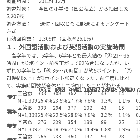
調査期間： 2012年12月
調査対象： 全国の小学校（国公私立）から抽出した
5,207校
調査方法： 送付・回収ともに郵送によるアンケート
方式
有効回答数： 1,309件（回収率25.1％）
１．
外国語活動および英語活動の実施時間
高学年では、5学年、6学年とも最大値の「⑤ 23～35
時間」が3ポイント前後下がって82％台になったが、い
ずれの学年とも「⑥ 36～70時間」が約5ポイント、「⑦
71時間以上」が1ポイント強高くなった。前年度に比べ
て、実施時間数が全体として増加したことがわかる。
0時間
①
1～3時間
②
4～11時間
③
12～22時間
④
23～35時間
⑤
36～70時間
⑥
回答数
333
308
362
102
43
14
1
第1学年
N=1,309
25.4%
23.5%
27.7%
7.8%
3.3%
1.1%
0
回答数
333
294
377
102
43
15
1
第2学年
N=1,309
25.4%
22.5%
28.8%
7.8%
3.3%
1.1%
0
回答数
276
239
354
188
89
25
1
第3学年
N=1,309
21.1%
18.3%
27.0%
14.4%
6.8%
1.9%
1
回答数
265
233
360
197
93
28
1