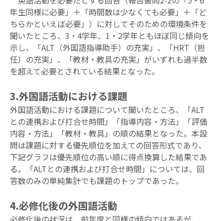
英語活動を必要だとする回答（報告書問2-2の「5・6
年生同様に必要」＋「時間数は少なくても必要」＋「ど
ちらかといえば必要」）に対してそのための環境条件を
聞いたところ、3・4学年、1・2学年ともほぼ同じ傾向を
示し、「ALT（外国語指導助手）の充実」、「HRT（担
任）の充実」、「教材・教具の充実」がいずれも過半数
を超えて必要とされている結果となった。
3.外国語活動における課題
外国語活動における課題について聞いたところ、「ALT
との連携および打合せ時間」「指導内容・方法」「評価
内容・方法」「教材・教具」の順の結果となった。本設
問は課題に対する優先順位を加えての回答形式であり、
下記グラフは優先順位の高い順に得点換算した結果であ
る。「ALTとの連携および打合せ時間」については、回
答数のみの単純集計でも課題のトップであった。
4.必修化後の外国語活動
必修化後の状況は、前年度と同様の傾向ではあるが、