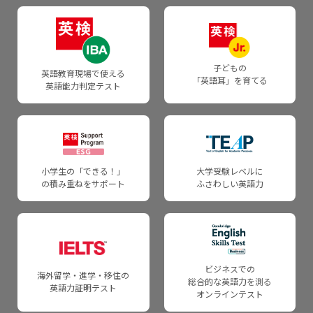
TEAP 採用大学一覧
英検 助成事業
通信講座
「英検」研究助成制度
子どもの
英語教育現場で使える
「英語耳」を育てる
通信講座（企業・団体用）
英語能力判定テスト
法人概要
リスニング教材（学校用）
採用情報
小学生の「できる！」
大学受験レベルに
の積み重ねをサポート
ふさわしい英語力
ビジネスでの
海外留学・進学・移住の
総合的な英語力を測る
英語力証明テスト
オンラインテスト