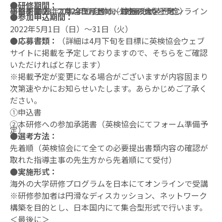
●研修期間：
事前研修１：2022年7月上旬（対面形式を予定）
事前研修２：2022年12月中旬（対面形式を予定）
研修：2023年2月13日（月）～17日（金）
※日本国内にて集合型形式で、海外の大学とオンライン研修を実施
●参加申込期間：
2022年5月1日（日）～31日（火）
●応募書類：
（詳細は4月下旬を目標に英検協会ウェブ
サイトに掲載を予定しておりますので、そちらをご確認
お知らせ
お問い合わせ
いただければと存じます）
※掲載予定が変更になる場合がございますが内容固まり
次第速やかにお知らせいたします。あらかじめご了承く
ださい。
①
申込書
②
本研修への参加承諾書（英検協会にてフォーム準備予
定）
●選考方法：
先着順（英検協会にて全ての必要提出書類内容の確認が
取れた指導主事の先生方から先着順にて受付）
●実施形式：
海外の大学研修プログラムを日本にてオンラインで受講
※研修参加者は円滑なディスカッション、ネットワーク
構築を目的とし、日本国内にて集合型形式で行います。
＜最後に＞