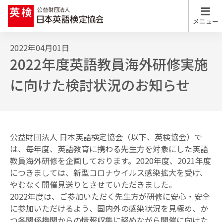
2022年04月01日
検定・テストの特徴と比較
検定・テスト
2022年度英語教員海外研修実施
の特徴と比較
検定・テストの特徴と比較 トップ
に向けた検討状況のお知らせ
特長を一覧で比較する
学習支援
教材
公益財団法人 日本英語検定協会（以下、英検協会）で
は、毎年度、英語教育に携わる先生方を対象にした英語
学校・教育関係
の方向け情報
教員海外研修を企画しております。2020年度、2021年度
につきましては、新型コロナウイルス感染拡大を受け、
やむなく開催見送りとさせていただきました。
2022年度は、ご参加いただく先生方が研修に安心・安全
英語教育
研究センター
に参加いただけるよう、国内外の感染状況を見極め、か
つ各関係機関からの情報収集に努めながら開催に向けた