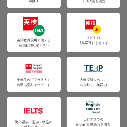
伸ばす
1日4技能を測定
TEAP スコア利用団体の方
GCAS
事業沿革
TEAP 採用大学一覧
英検 助成事業
通信講座
「英検」研究助成制度
子どもの
英語教育現場で使える
「英語耳」を育てる
通信講座（企業・団体用）
英語能力判定テスト
法人概要
リスニング教材（学校用）
採用情報
小学生の「できる！」
大学受験レベルに
の積み重ねをサポート
ふさわしい英語力
ビジネスでの
海外留学・進学・移住の
総合的な英語力を測る
英語力証明テスト