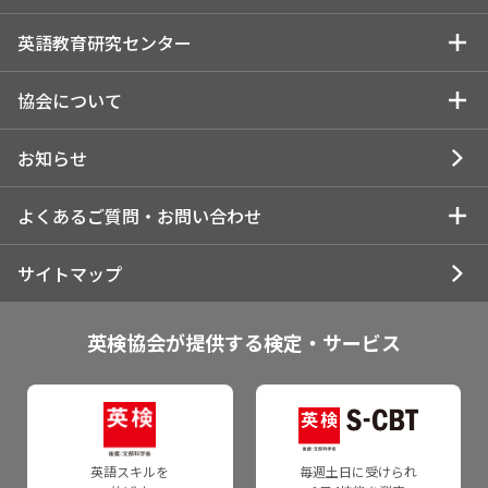
英検
学習支援教材のご紹介
英語教育研究センター
学校・教育関係の方向け情報
英検S-CBT
通信講座
教員研修・セミナー情報
英語教育研究センタートップ
協会について
英検S-Interview
学校教材
検定料 助成制度
英検 研究助成制度概要
協会についてトップ
お知らせ
英検IBA
Strong Essay Writing
英検
英検 研究助成制度報告書
検定・テスト受験状況/導入実績
よくあるご質問・お問い合わせ
英検Jr.
英検バーチャル二次試験
英検Can-doリスト
報告書作成お役立ちページ
英検：受験の状況
よくあるご質問
サイトマップ
英検ESG
リスニング教材（学校用）
団体ポータル
Webショートプレゼンテーション
IELTS：受験の状況
お問い合わせ
英検協会が提供する検定・サービス
TEAP
IELTS
英検Can-doリスト
委託研究（論文・レポート）
TEAP：採用大学
IELTS
導入機関へのインタビュー
英語教育に関する調査
協会案内
TEAP
CEST Business
英語教育センターについて
活動報告書・統合報告書
英語スキルを
毎週土日に受けられ