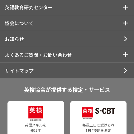
英検
学習支援教材のご紹介
英語教育研究センター
学校・教育関係の方向け情報
英検S-CBT
通信講座
教員研修・セミナー情報
英語教育研究センタートップ
協会について
英検S-Interview
学校教材
検定料 助成制度
英検 研究助成制度概要
協会についてトップ
お知らせ
英検IBA
Strong Essay Writing
英検
英検 研究助成制度報告書
検定・テスト受験状況/導入実績
よくあるご質問・お問い合わせ
英検Jr.
英検バーチャル二次試験
英検Can-doリスト
報告書作成お役立ちページ
英検：受験の状況
よくあるご質問
サイトマップ
英検ESG
リスニング教材（学校用）
団体ポータル
Webショートプレゼンテーション
IELTS：受験の状況
お問い合わせ
英検協会が提供する検定・サービス
TEAP
IELTS
英検Can-doリスト
委託研究（論文・レポート）
TEAP：採用大学
IELTS
導入機関へのインタビュー
英語教育に関する調査
協会案内
TEAP
CEST Business
英語教育センターについて
活動報告書・統合報告書
英語スキルを
毎週土日に受けられ
伸ばす
1日4技能を測定
TEAP スコア利用団体の方