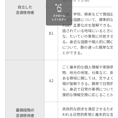
自立した
言語使用者
仕事、学校、娯楽などで普段出会
身近な話題について、標準的な話
れば、主要な点を理解できる。そ
話されている地域にいるときに起
B1
な、たいていの事態に対処するこ
る。身近な話題や個人的に関心の
について、筋の通った簡単な文章
とができる。
ごく基本的な個人情報や家族情報
物、地元の地理、仕事など、直接
ある領域に関しては、文やよく使
A2
現が理解できる。簡単で日常的な
ら、身近で日常の事柄について、
接的な情報交換に応じることがで
具体的な欲求を満足させるための
基礎段階の
われる日常的表現と基本的な言い
言語使用者