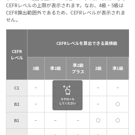
CEFRレベルの上限が表示されます。なお、4級・5級は
CEFR算出範囲外であるため、CEFRレベルが表示されま
せん。
CEFRレベルを算出できる英検級
CEFR
レベル
準2級
3級
準2級
2級
準1級
プラス
C1
−
−
−
−
−
B2
−
−
−
−
○
B1
−
−
−
○
○