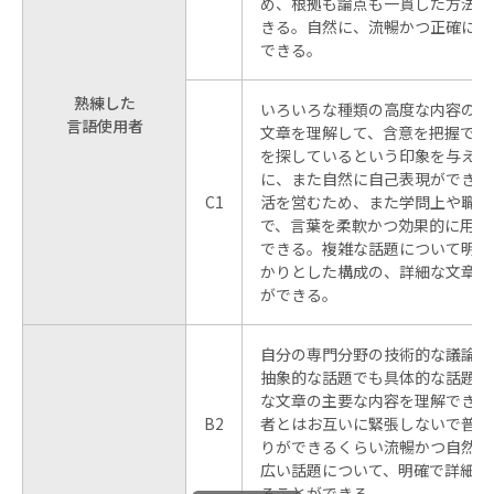
め、根拠も論点も一貫した方法で
きる。自然に、流暢かつ正確に自
できる。
熟練した
いろいろな種類の高度な内容のか
言語使用者
文章を理解して、含意を把握でき
を探しているという印象を与えず
に、また自然に自己表現ができる
C1
活を営むため、また学問上や職業
で、言葉を柔軟かつ効果的に用い
できる。複雑な話題について明確
かりとした構成の、詳細な文章を
ができる。
自分の専門分野の技術的な議論も
抽象的な話題でも具体的な話題で
な文章の主要な内容を理解できる
B2
者とはお互いに緊張しないで普通
りができるくらい流暢かつ自然で
広い話題について、明確で詳細な
ることができる。