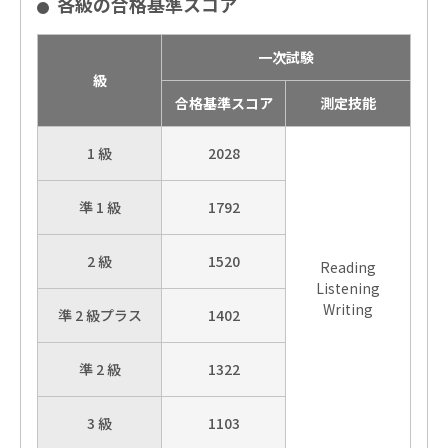
各級の合格基準スコア
一次試験
級
合格基準スコア
測定技能
1 級
2028
準 1 級
1792
2 級
1520
Reading
Listening
Writing
準 2 級プラス
1402
準 2 級
1322
3 級
1103