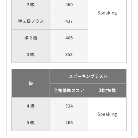
2 級
460
Speaking
準 2 級プラス
427
準 2 級
406
3 級
353
スピーキングテスト
級
合格基準スコア
測定技能
4 級
324
Speaking
5 級
266