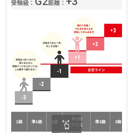
G2
+3
受験級：
距離：
準2級
1級
準1級
2級
準2級
3級
プラス