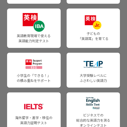
GCAS
事業沿革
TEAP 採用大学一覧
英検 助成事業
通信講座
「英検」研究助成制度
子どもの
英語教育現場で使える
「英語耳」を育てる
通信講座（企業・団体用）
英語能力判定テスト
法人概要
リスニング教材（学校用）
採用情報
小学生の「できる！」
大学受験レベルに
の積み重ねをサポート
ふさわしい英語力
ビジネスでの
海外留学・進学・移住の
総合的な英語力を測る
英語力証明テスト
オンラインテスト