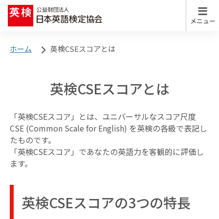
検定・テストの特徴と比較
ホーム
英検CSEスコアとは
検定・テスト
の特徴と比較
検定・テストの特徴と比較 トップ
英検CSEスコアとは
特長を一覧で比較する
学習支援
教材
「英検CSEスコア」とは、ユニバーサルなスコア尺度
CSE (Common Scale for English) を英検の各級で表記し
たものです。
学校・教育関係
「英検CSEスコア」であなたの英語力を客観的に評価し
の方向け情報
ます。
英語教育
英検CSEスコアの3つの特長
研究センター