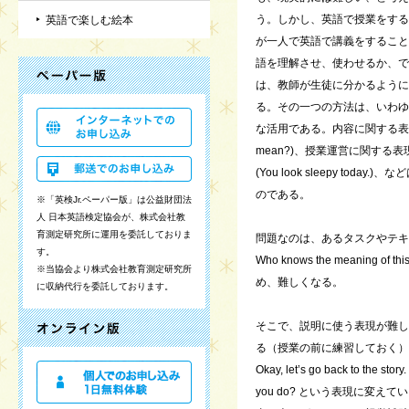
う。しかし、英語で授業をする
英語で楽しむ絵本
が一人で英語で講義をすること
語を理解させ、使わせるか、で
は、教師が生徒に分かるように
る。その一つの方法は、いわゆるcla
な活用である。内容に関する表現 (Wh
mean?)、授業運営に関する表現 (
(You look sleepy 
のである。
※「英検Jr.ペーパー版」は公益財団法
人 日本英語検定協会が、株式会社教
育測定研究所に運用を委託しておりま
問題なのは、あるタスクやテキ
す。
Who knows the meanin
※当協会より株式会社教育測定研究所
め、難しくなる。
に収納代行を委託しております。
そこで、説明に使う表現が難し
る（授業の前に練習しておく）。たとえば、If 
Okay, let’s go back to the stor
you do? という表現に変