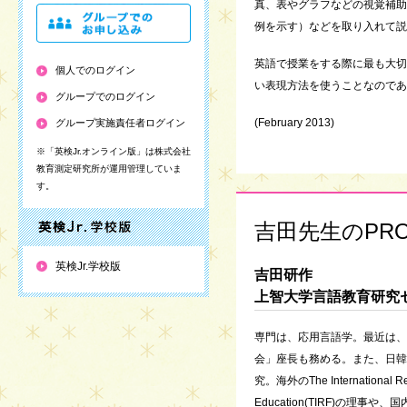
真、表やグラフなどの視覚補助教材、
例を示す）などを取り入れて説
英語で授業をする際に最も大
個人でのログイン
い表現方法を使うことなのであ
グループでのログイン
(February 2013)
グループ実施責任者ログイン
※「英検Jr.オンライン版」は株式会社
教育測定研究所が運用管理していま
す。
吉田先生のPROF
英検Jr.学校版
吉田研作
上智大学言語教育研究
専門は、応用言語学。最近は、
会」座長も務める。また、日韓
究。海外のThe International Res
Education(TIRF)の理