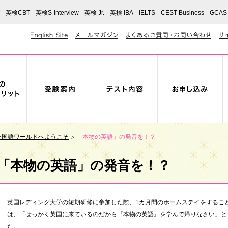
英検CBT
英検S-Interview
英検 Jr.
英検 IBA
IELTS
CEST Business
GCAS
外国語ワールドへようこそ
「本物の英語」の発音を！？
「本物の英語」の発音を！？
英国レディング大学の短期研修に参加した際、1カ月間のホームステイをするこ
は、「せっかく英国に来ているのだから『本物の英語』を学んで帰りなさい」と
た。