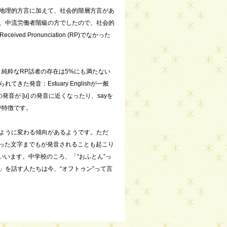
地理的方言に加えて、社会的階層方言があ
、中流労働者階級の方でしたので、社会的
 Pronunciation (RP)でなかった
純粋なRP話者の存在は5%にも満たない
発音：Estuary Englishが一般
] の発音が [u] の発音に近くなったり、sayを
るのが特徴です。
ように変わる傾向があるようです。ただ
なくなった文字までもが発音されることも起こり
といいます。中学校のころ、「“おふとん”っ
を話す人たちは今、“オフトゥン”って言