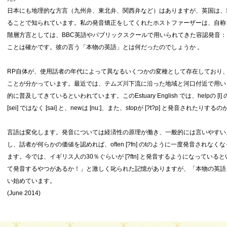
日本にも地理的な方言（九州弁、東北弁、関西弁など）はありますが、英国は、
ることで知られています。私の発音矯正をしてくれたホストファーザーは、自称
階層方言としては、BBC英語やパブリックスクールで用いられてきた容認発音：Received
ことは確かです。彼の言う「本物の英語」とは何だったのでしょうか 。
RP自体が、使用話者の年代によって異なるいくつかの変種として存在しており、
ことが分かっています。最近では、テムズ川下流に沿った地域と河口付近で用いられてきた
的に普及してきているといわれています。このEstuary English では、helpの [l
[sei] ではなく [sai] と、newは [nu:]、また、stopが [?t?p] と発音されたりす
言語は変化します。発音については経済性の原理が働き、一般的には言いやすい
し、話者が何らかの価値を認めれば、often [?fn] のtのように一度発音され
ます。今では、イギリス人の30％ぐらいが [?ftn] と発音するようになっている
て発音するやつがあるか！」と激しく叱られた記憶がありますが、「本物の英語」
い始めています。
(June 2014)