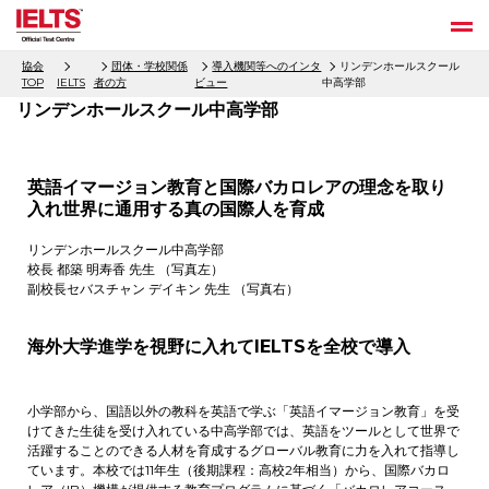
協会
団体・学校関係
導入機関等へのインタ
リンデンホールスクール
TOP
IELTS
者の方
ビュー
中高学部
リンデンホールスクール中高学部
英語イマージョン教育と国際バカロレアの理念を取り
入れ世界に通用する真の国際人を育成
リンデンホールスクール中高学部
校長 都築 明寿香 先生 （写真左）
副校長セバスチャン デイキン 先生 （写真右）
海外大学進学を視野に入れてIELTSを全校で導入
小学部から、国語以外の教科を英語で学ぶ「英語イマージョン教育」を受
けてきた生徒を受け入れている中高学部では、英語をツールとして世界で
活躍することのできる人材を育成するグローバル教育に力を入れて指導し
ています。本校では11年生（後期課程：高校2年相当）から、国際バカロ