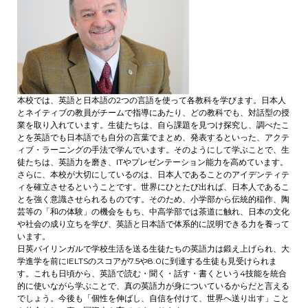
本校では、英語と日本語の2つの言語を使って各教科を学びます。日本人
とネイティブの教員がチームで指導にあたり、どの教科でも、対話型の授
業を取り入れています。生徒たちは、自ら課題を見つけ探究し、調べたこ
とを英語でも日本語でも自分の言葉でまとめ、発表するといった、アクテ
ィブ・ラーニングの手法で学んでいます。そのようにして学ぶことで、生
徒たちは、英語力を磨き、ITやプレゼンテーション能力を高めています。
さらに、本校が大切にしているのは、日本人であることのアイデンティテ
ィを確立させるということです。世界にひとたび出れば、日本人であるこ
とを強く意識させられるものです。そのため、小学部から伝統的稲作、陶
芸等の「和の体験」の機会をもち、中高学部では茶道に触れ、日本の文化
や社会の成り立ちを学び、英語と日本語で体系的に説明できる力を養って
います。
日英バイリンガルで学校生活を送る生徒たちの英語力は鍛え上げられ、大
学進学を前にIELTSのスコアが7.5や8.0に到達する生徒も見受けられま
す。これも日頃から、英語で読む・聞く・話す・書くという4技能を統合
的に使いながら学ぶことで、真の英語力が身についているからだと言える
でしょう。今後も「個性を伸ばし、自信を付けて、世界へ送り出す」こと