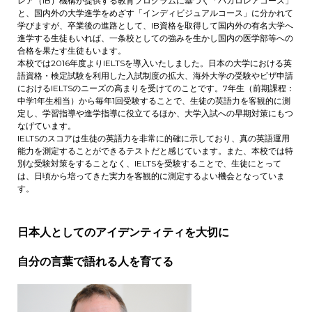
レア（IB）機構が提供する教育プログラムに基づく「バカロレアコース」
と、国内外の大学進学をめざす「インディビジュアルコース」に分かれて
学びますが、卒業後の進路として、IB資格を取得して国内外の有名大学へ
進学する生徒もいれば、一条校としての強みを生かし国内の医学部等への
合格を果たす生徒もいます。
本校では2016年度よりIELTSを導入いたしました。日本の大学における英
語資格・検定試験を利用した入試制度の拡大、海外大学の受験やビザ申請
におけるIELTSのニーズの高まりを受けてのことです。7年生（前期課程：
中学1年生相当）から毎年1回受験することで、生徒の英語力を客観的に測
定し、学習指導や進学指導に役立てるほか、大学入試への早期対策にもつ
なげています。
IELTSのスコアは生徒の英語力を非常に的確に示しており、真の英語運用
能力を測定することができるテストだと感じています。また、本校では特
別な受験対策をすることなく、IELTSを受験することで、生徒にとって
は、日頃から培ってきた実力を客観的に測定するよい機会となっていま
す。
日本人としてのアイデンティティを大切に
自分の言葉で語れる人を育てる