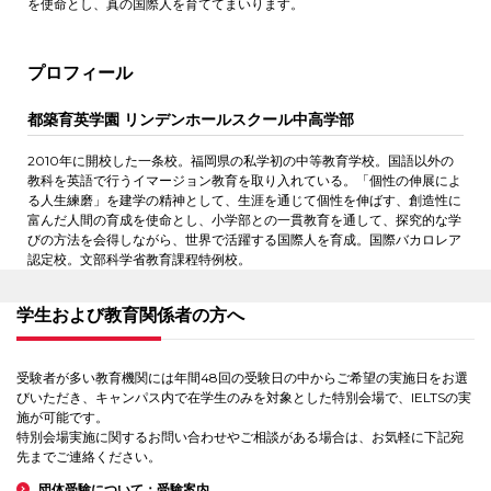
を使命とし、真の国際人を育ててまいります。
プロフィール
都築育英学園 リンデンホールスクール中高学部
2010年に開校した一条校。福岡県の私学初の中等教育学校。国語以外の
教科を英語で行うイマージョン教育を取り入れている。「個性の伸展によ
る人生練磨」を建学の精神として、生涯を通じて個性を伸ばす、創造性に
富んだ人間の育成を使命とし、小学部との一貫教育を通して、探究的な学
びの方法を会得しながら、世界で活躍する国際人を育成。国際バカロレア
認定校。文部科学省教育課程特例校。
学生および教育関係者の方へ
受験者が多い教育機関には年間48回の受験日の中からご希望の実施日をお選
びいただき、キャンパス内で在学生のみを対象とした特別会場で、IELTSの実
施が可能です。
特別会場実施に関するお問い合わせやご相談がある場合は、お気軽に下記宛
先までご連絡ください。
団体受験について：受験案内