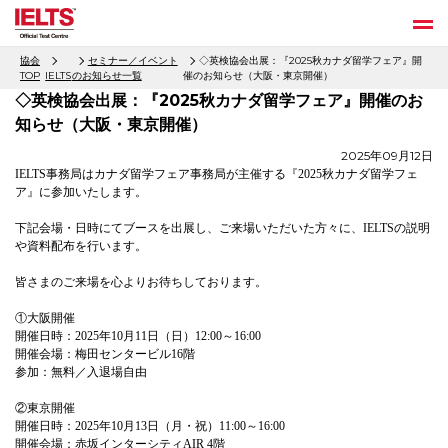
協会
セミナー／イベント
◇英検協会出展：『2025秋カナダ留学フェア』開
TOP
IELTS
のお知らせ一覧
催のお知らせ（大阪・東京開催）
◇英検協会出展：『2025秋カナダ留学フェア』開催のお
知らせ（大阪・東京開催）
2025年09月12日
IELTS事務局はカナダ留学フェア事務局が主催する『2025秋カナダ留学フェ
ア』に参加いたします。
下記会場・日時にてブースを出展し、ご来場いただいた方々に、IELTSの説明
や資料配布を行います。
皆さまのご来場を心よりお待ちしております。
①大阪開催
開催日時：2025年10月11日（日）12:00～16:00
開催会場：梅田センタービル16階
参加：無料／入退場自由
②東京開催
開催日時：2025年10月13日（月・祝）11:00～16:00
開催会場：赤坂インターシティAIR 4階