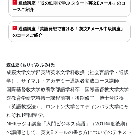
通信講座「12の鉄則で学ぶ スタート英文Eメール」のコ
ースご紹介
通信講座「英語発想で書ける！ 英文Eメール中級講座」
のコースご紹介
森住史 (もりずみ ふみ)氏
成蹊大学文学部英語英米文学科教授（社会言語学・通訳
学）、サイマル・アカデミー通訳者養成コース講師
国際基督教大学教養学部語学科卒、国際基督教大学大学
院教育学研究科博士課程前期・後期修了・博士号取得
（英語教授法）。ロンドン大学とエディンバラ大学にそ
れぞれ1年間留学。
NHKラジオ講座「入門ビジネス英語」（2011年度後期）
の講師として、英文Eメールの書き方についてのテキスト