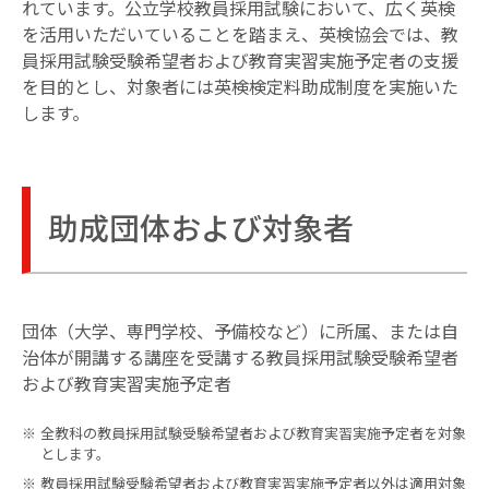
れています。公立学校教員採用試験において、広く英検
英検CSEスコアとは
を活用いただいていることを踏まえ、英検協会では、教
過去問
員採用試験受験希望者および教育実習実施予定者の支援
試験内容
受験の状況
を目的とし、対象者には英検検定料助成制度を実施いた
します。
成績優秀者表彰制度
団体・学校
関係者の方
英検を活用する
助成団体および対象者
入試活用・単位認定
生涯学習
アカウント
英検で海外留学
団体（大学、専門学校、予備校など）に所属、または自
治体が開講する講座を受講する教員採用試験受験希望者
通訳ガイド試験での活用
および教育実習実施予定者
全教科の教員採用試験受験希望者および教育実習実施予定者を対象
とします。
教員採用試験受験希望者および教育実習実施予定者以外は適用対象