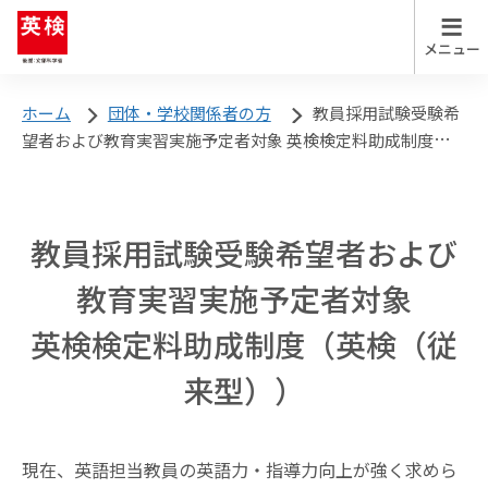
英検について
ホーム
団体・学校関係者の方
教員採用試験受験希
望者および教育実習実施予定者対象 英検検定料助成制度（英
英検について
検（従来型））
英検について トップ
英検を知る
試験日程
教員採用試験受験希望者および
受験案内
英検の実施スケジュール
教育実習実施予定者対象
英検検定料助成制度（英検（従
英検Can-doリスト
お申し込み
来型））
英検のメリット・特徴
試験結果
各級の目安
解答
現在、英語担当教員の英語力・指導力向上が強く求めら