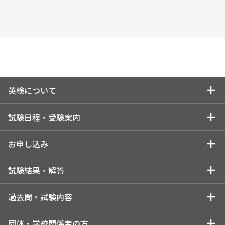
英検について
英検についてトップ
試験日程・受験案内
英検を知る
試験日程・受験案内トップ
お申し込み
英検の実施スケジュール
受験を検討している方
お申し込みトップ
試験結果・解答
英検Can-doリスト
はじめに（試験日程・会場・検定料はパターンにより異なりま
受験を検討している個人の方
試験結果・解答トップ
過去問・試験内容
す）
英検のメリット・特徴
解答速報
インターネットで申し込む
過去問・試験内容トップ
団体・学校関係者の方