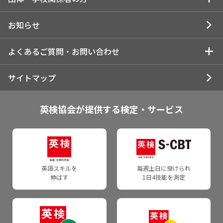
1.所属団体でお申し込みの方
各級の目安
一次試験解答速報
インターネット申込について
各級の過去問・試験内容
団体・学校関係者の方トップ
お知らせ
2.近隣の一般受験者受け入れ団体でお申し込みの方
英検CSEスコアとは
合否結果閲覧
コンビニ申込について
1級の過去問・試験内容
団体受験の申し込み・実施
よくあるご質問・お問い合わせ
3.個人でお申し込みの方
受験の状況
試験結果・合否に関するご案内
所属団体でのお申し込みについて
準1級の過去問・試験内容
団体申込について
受験情報
お問い合わせトップ
サイトマップ
成績優秀者表彰制度
受験票・合否通知のお届け
一般受験者受け入れ団体でのお申し込みについて
2級の過去問・試験内容
団体申込の注意点・ご案内
受験準備に関する情報
受験者向けお問い合わせ
英検を活用する
英検協会が提供する検定・サービス
合格証書交付日について
お申し込みの前に
準2級プラスの過去問・試験内容
よくあるご質問
団体・学校関係者の方
個人申込の受験者
入試活用・単位認定
団体向け成績提供システム
準2級の過去問・試験内容
団体・学校関係者の方
申込資材のご注文・資料のダウンロード
試験日程・会場・検定料
よくあるご質問・自動応答サービス
英検で海外留学
各種証明に関するご案内
3級の過去問・試験内容
申込資材のご注文
団体ポータルで申し込む
英語スキルを
毎週土日に受けられ
試験日程
WEBお問い合わせフォーム
通訳ガイド試験での活用
伸ばす
1日4技能を測定
合格証明書
4級の過去問・試験内容
英検ポスター・受験案内
郵送・FAX申込について
会場
団体で申し込んだ受験者
英検CSEスコア証明書
5級の過去問・試験内容
成績データを受け取る
お申し込みの前に
検定料
よくあるご質問・自動応答サービス