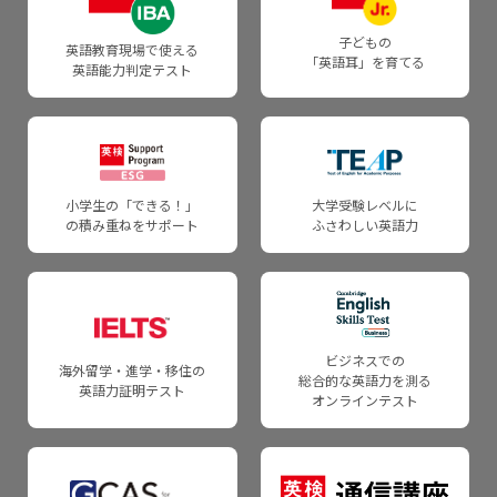
合格バッジ
各級の目安
団体向け成績提供システム
団体申込について
子どもの
受験情報
WEBお問い合わせフォーム
英語教育現場で使える
「英語耳」を育てる
採点基準と品質担保の仕組みについて
英語能力判定テスト
各級の目安
英検成績ダウンロードシステム
団体申込の注意点・ご案内
受験準備に関する情報
団体・学校関係者向けお問い合わせ
各級の審査基準
英検バーチャル二次試験／バーチャルスピーキングテスト
英語教育・学習に関わるみなさまへ
申込資材のご注文・資料のダウンロード
よくあるご質問・自動応答サービス
採点の質を確保するための方策
英語情報Web
4級・5級スピーキングテスト
申込資材のご注文
小学生の「できる！」
大学受験レベルに
Webお問い合わせフォーム
の積み重ねをサポート
ふさわしい英語力
英検CSEスコアでの合否判定方法について
教員研修・セミナー情報
受験者の声
英検ポスター・受験案内
英検CSEスコアについて
関連情報
各級の審査基準
一般受験者の受け入れについて
英検CSEスコアのご紹介
英検助成
英検Can-doリスト
団体検定料計算
ビジネスでの
海外留学・進学・移住の
総合的な英語力を測る
英検成績を入試で利用される際の確認事項
英語力証明テスト
日本語を第一言語としない受験者の方へ
日本語を第一言語にしない受験者の方へ
オンラインテスト
英語教育に関する研究調査結果