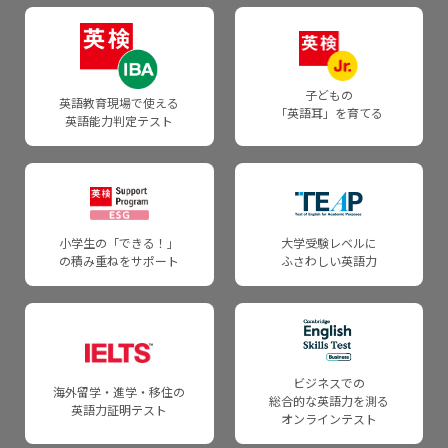
会場
団体で申し込んだ受験者
英検CSEスコア証明書
5級の過去問・試験内容
成績データを受け取る
お申し込みの前に
検定料
よくあるご質問・自動応答サービス
合格バッジ
各級の目安
団体向け成績提供システム
団体申込について
子どもの
受験情報
WEBお問い合わせフォーム
英語教育現場で使える
「英語耳」を育てる
採点基準と品質担保の仕組みについて
英語能力判定テスト
各級の目安
英検成績ダウンロードシステム
団体申込の注意点・ご案内
受験準備に関する情報
団体・学校関係者向けお問い合わせ
各級の審査基準
英検バーチャル二次試験／バーチャルスピーキングテスト
英語教育・学習に関わるみなさまへ
申込資材のご注文・資料のダウンロード
よくあるご質問・自動応答サービス
採点の質を確保するための方策
英語情報Web
4級・5級スピーキングテスト
申込資材のご注文
小学生の「できる！」
大学受験レベルに
Webお問い合わせフォーム
の積み重ねをサポート
ふさわしい英語力
英検CSEスコアでの合否判定方法について
教員研修・セミナー情報
受験者の声
英検ポスター・受験案内
英検CSEスコアについて
関連情報
各級の審査基準
一般受験者の受け入れについて
英検CSEスコアのご紹介
英検助成
英検Can-doリスト
団体検定料計算
ビジネスでの
海外留学・進学・移住の
総合的な英語力を測る
英検成績を入試で利用される際の確認事項
英語力証明テスト
日本語を第一言語としない受験者の方へ
日本語を第一言語にしない受験者の方へ
オンラインテスト