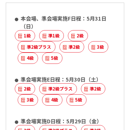
英検CSEスコアとは
過去問
本会場、準会場実施F日程：5月31日
試験内容
受験の状況
（日）
1級
準1級
2級
成績優秀者表彰制度
団体・学校
関係者の方
準2級プラス
準2級
3級
英検を活用する
4級
5級
入試活用・単位認定
生涯学習
アカウント
準会場実施E日程：5月30日（土）
英検で海外留学
2級
準2級プラス
準2級
通訳ガイド試験での活用
3級
4級
5級
準会場実施D日程：5月29日（金）