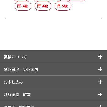
3級
4級
5級
英検について
英検についてトップ
試験日程・受験案内
英検を知る
試験日程・受験案内トップ
お申し込み
英検の実施スケジュール
受験を検討している方
お申し込みトップ
試験結果・解答
英検Can-doリスト
はじめに（試験日程・会場・検定料はパターンにより異なりま