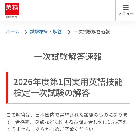
英検について
ホーム
試験結果・解答
一次試験解答速報
英検について
英検について トップ
一次試験解答速報
英検を知る
試験日程
受験案内
英検の実施スケジュール
2026年度第1回実用英語技能
検定一次試験の解答
英検Can-doリスト
お申し込み
英検のメリット・特徴
この解答は、日本国内で実施された試験のものになりま
す。合格率、採点などに関するお問い合わせにはお答え
試験結果
各級の目安
解答
できません。あらかじめご了承ください。