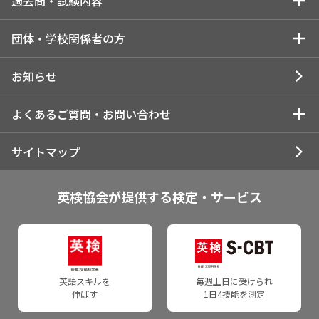
受験を検討している個人の方
試験結果・解答トップ
過去問・試験内容
す）
英検のメリット・特徴
解答速報
インターネットで申し込む
過去問・試験内容トップ
団体・学校関係者の方
1.所属団体でお申し込みの方
各級の目安
一次試験解答速報
インターネット申込について
各級の過去問・試験内容
団体・学校関係者の方トップ
お知らせ
2.近隣の一般受験者受け入れ団体でお申し込みの方
英検CSEスコアとは
合否結果閲覧
コンビニ申込について
1級の過去問・試験内容
団体受験の申し込み・実施
よくあるご質問・お問い合わせ
3.個人でお申し込みの方
受験の状況
試験結果・合否に関するご案内
所属団体でのお申し込みについて
準1級の過去問・試験内容
団体申込について
受験情報
お問い合わせトップ
サイトマップ
成績優秀者表彰制度
受験票・合否通知のお届け
一般受験者受け入れ団体でのお申し込みについて
2級の過去問・試験内容
団体申込の注意点・ご案内
受験準備に関する情報
受験者向けお問い合わせ
英検を活用する
英検協会が提供する検定・サービス
合格証書交付日について
お申し込みの前に
準2級プラスの過去問・試験内容
よくあるご質問
団体・学校関係者の方
個人申込の受験者
入試活用・単位認定
団体向け成績提供システム
準2級の過去問・試験内容
団体・学校関係者の方
申込資材のご注文・資料のダウンロード
試験日程・会場・検定料
よくあるご質問・自動応答サービス
英検で海外留学
各種証明に関するご案内
3級の過去問・試験内容
申込資材のご注文
団体ポータルで申し込む
英語スキルを
毎週土日に受けられ
試験日程
WEBお問い合わせフォーム
通訳ガイド試験での活用
伸ばす
1日4技能を測定
合格証明書
4級の過去問・試験内容
英検ポスター・受験案内
郵送・FAX申込について