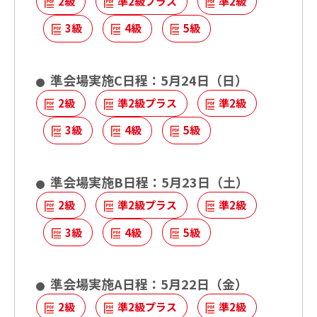
2級
準2級プラス
準2級
3級
4級
5級
受験者マイページ
お知らせ
よくあるご質問・
English Site
準会場実施C日程：5月24日（日）
お問い合わせ
サイトマップ
2級
準2級プラス
準2級
3級
4級
5級
準会場実施B日程：5月23日（土）
2級
準2級プラス
準2級
3級
4級
5級
準会場実施A日程：5月22日（金）
2級
準2級プラス
準2級