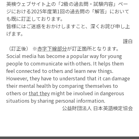
英検ウェブサイト上の「2級の過去問・試験内容」ペー
英検CSEスコアとは
ジにおける2025年度第1回の過去問の「解答」において
過去問
も既に訂正しております。
試験内容
受験の状況
皆様にはご迷惑をおかけしますこと、深くお詫び申し上
げます。
成績優秀者表彰制度
謹白
団体・学校
関係者の方
（訂正後） ※
赤字下線部分
が訂正箇所となります。
Social media has become a popular way for young
英検を活用する
people to communicate with others. It helps them
入試活用・単位認定
feel connected to others and learn new things.
生涯学習
アカウント
However, they have to understand that it can damage
their mental health by comparing themselves to
英検で海外留学
others or
that they
might be involved in dangerous
situations by sharing personal information.
通訳ガイド試験での活用
公益財団法人 日本英語検定協会