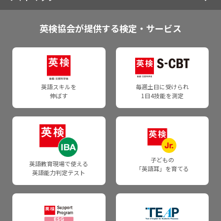
成績優秀者表彰制度
受験票・合否通知のお届け
一般受験者受け入れ団体でのお申し込みについて
2級の過去問・試験内容
団体申込の注意点・ご案内
受験準備に関する情報
受験者向けお問い合わせ
英検を活用する
英検協会が提供する検定・サービス
合格証書交付日について
お申し込みの前に
準2級プラスの過去問・試験内容
よくあるご質問
団体・学校関係者の方
個人申込の受験者
入試活用・単位認定
団体向け成績提供システム
準2級の過去問・試験内容
団体・学校関係者の方
申込資材のご注文・資料のダウンロード
試験日程・会場・検定料
よくあるご質問・自動応答サービス
英検で海外留学
各種証明に関するご案内
3級の過去問・試験内容
申込資材のご注文
団体ポータルで申し込む
英語スキルを
毎週土日に受けられ
試験日程
WEBお問い合わせフォーム
通訳ガイド試験での活用
伸ばす
1日4技能を測定
合格証明書
4級の過去問・試験内容
英検ポスター・受験案内
郵送・FAX申込について
会場
団体で申し込んだ受験者
英検CSEスコア証明書
5級の過去問・試験内容
成績データを受け取る
お申し込みの前に
検定料
よくあるご質問・自動応答サービス
合格バッジ
各級の目安
団体向け成績提供システム
団体申込について
子どもの
受験情報
WEBお問い合わせフォーム
英語教育現場で使える
「英語耳」を育てる
採点基準と品質担保の仕組みについて
英語能力判定テスト
各級の目安
英検成績ダウンロードシステム
団体申込の注意点・ご案内
受験準備に関する情報
団体・学校関係者向けお問い合わせ
各級の審査基準
英検バーチャル二次試験／バーチャルスピーキングテスト
英語教育・学習に関わるみなさまへ
申込資材のご注文・資料のダウンロード
よくあるご質問・自動応答サービス
採点の質を確保するための方策