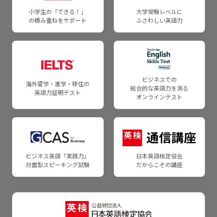
英語情報Web
4級・5級スピーキングテスト
申込資材のご注文
小学生の「できる！」
大学受験レベルに
Webお問い合わせフォーム
の積み重ねをサポート
ふさわしい英語力
英検CSEスコアでの合否判定方法について
教員研修・セミナー情報
受験者の声
英検ポスター・受験案内
英検CSEスコアについて
関連情報
各級の審査基準
一般受験者の受け入れについて
英検CSEスコアのご紹介
英検助成
英検Can-doリスト
団体検定料計算
ビジネスでの
海外留学・進学・移住の
総合的な英語力を測る
英検成績を入試で利用される際の確認事項
英語力証明テスト
日本語を第一言語としない受験者の方へ
日本語を第一言語にしない受験者の方へ
オンラインテスト
英語教育に関する研究調査結果
ビジネス英語「実践力」
日本英語検定協会
対面型スピーキング試験
だからこその講座