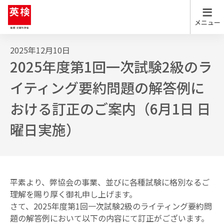
2025年12月10日
英検について
2025年度第1回一次試験2級のラ
英検について
英検について トップ
イティング要約問題の解答例に
おける訂正のご案内（6月1日 日
英検を知る
試験日程
受験案内
曜日実施）
英検の実施スケジュール
英検Can-doリスト
お申し込み
平素より、弊協会の事業、並びに各種試験に格別なるご
英検のメリット・特徴
理解を賜り厚く御礼申し上げます。
試験結果
各級の目安
さて、2025年度第1回一次試験2級のライティング要約問
解答
題の解答例において以下の内容にて訂正がございます。