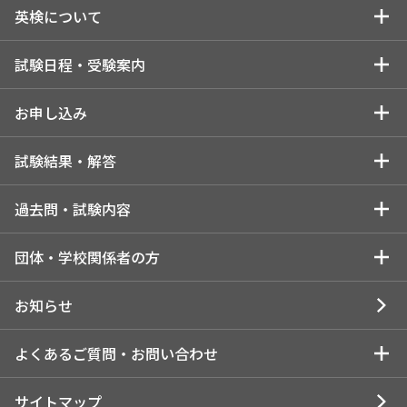
英検について
英検についてトップ
試験日程・受験案内
受験者マイページ
お知らせ
よくあるご質問・
English Site
お問い合わせ
英検を知る
試験日程・受験案内トップ
お申し込み
サイトマップ
英検の実施スケジュール
受験を検討している方
お申し込みトップ
試験結果・解答
英検Can-doリスト
はじめに（試験日程・会場・検定料はパターンにより異なりま
受験を検討している個人の方
試験結果・解答トップ
過去問・試験内容
す）
英検のメリット・特徴
解答速報
インターネットで申し込む
過去問・試験内容トップ
団体・学校関係者の方
1.所属団体でお申し込みの方
各級の目安
一次試験解答速報
インターネット申込について
各級の過去問・試験内容
団体・学校関係者の方トップ
お知らせ
2.近隣の一般受験者受け入れ団体でお申し込みの方
英検CSEスコアとは
合否結果閲覧
コンビニ申込について
1級の過去問・試験内容
団体受験の申し込み・実施
よくあるご質問・お問い合わせ
3.個人でお申し込みの方
受験の状況
試験結果・合否に関するご案内
所属団体でのお申し込みについて
準1級の過去問・試験内容
団体申込について
受験情報
お問い合わせトップ
サイトマップ