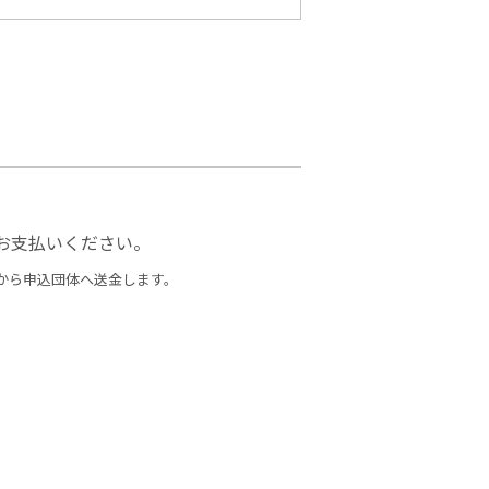
。
お支払いください。
から申込団体へ送金します。