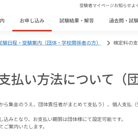
受験者マイページ
お知らせ
よ
内
お申し込み
試験結果・解答
過去問・試
試験日程・受験案内（団体・学校関係者の方）
検定料の支
英検バーチャル二次試験／
英検を活用する
各種証明に関するご案内
支払い方法について（
4級・5級スピーキングテス
個人の方
いる方
団体・学
団体・学
入試活用・単位認定
合格証明書
英検で海外留学
英検CSEスコア証明書
通訳ガイド試験での活用
合格バッジ
団体ポータルで申し込む
受験者の声
パターンにより異なります）
試験日程・会場・検定料
徒から集金のうえ、団体責任者がまとめて支払う）、個人支払
郵送・FAX申込について
各級の審査基準
試験日程
採点基準と品質担保の仕組みに
し込みとなり、お支払い期限は団体様にて設定可能です。
英検Can-doリスト
てご案内いたします。
で
お申し込みの方
会場
お申し込みの前に
日本語を第一言語にしない
各級の審査基準
検定料