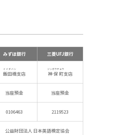
みずほ銀行
三菱UFJ銀行
イイダバシ
ジンボウチョウ
飯田橋
支店
神保町
支店
当座預金
当座預金
0106463
2119523
公益財団法人 日本英語検定協会