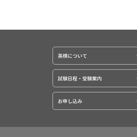
英検について
英検についてトップ
試験日程・受験案内
英検を知る
試験日程・受験案内トップ
英検の実施スケジュール
お申し込み
英検Can-doリスト
受験を検討している方
お申し込みトップ
英検のメリット・特徴
はじめに（試験日程・会場・検定料はパ
ンにより異なります）
各級の目安