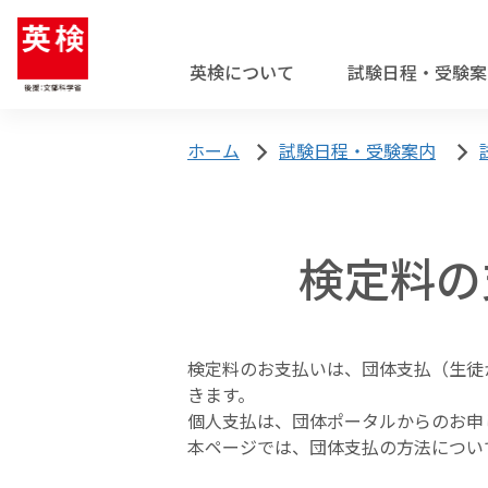
英検について
試験日程・受験案
英検について
試験日程・受験案内
お申し込み
試験結果・解答
過去問・試験内容
ホーム
試験日程・受験案内
英検を知る
解答速報
各級の過去問・試験内容
検定料の
受験を検討している
受験を検討して
英検の実施スケジュール
一次試験解答速報
1級の過去問・試験内容
英検Can-doリスト
準1級の過去問・試験内容
2級の過去問・試験内容
インターネットで申し込む
はじめに（試験日程・会場・検定料は
‍検定料のお支払いは、団体支払（生
合否結果閲覧
英検のメリット・特徴
準2級プラスの過去問・試験内容
きます。
1.所属団体でお申し込みの方
個人支払は、団体ポータルからのお申
準2級の過去問・試験内容
各級の目安
試験結果・合否に関するご案内
本ページでは、団体支払の方法につい
2.近隣の一般受験者受け入れ団体
インターネット申込について
3級の過去問・試験内容
英検CSEスコアとは
3.個人でお申し込みの方
コンビニ申込について