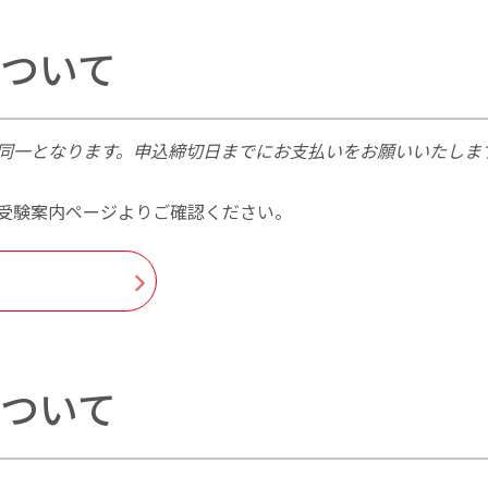
採点の質を確保するための
団体申込について
受験情報
英検CSEスコアでの合否判
ついて
団体申込の注意点・ご案内
し込みについて
受験準備に関する情報
英検CSEスコアについて
申込資材のご注文・資料のダウ
同一となります。申込締切日までにお支払いをお願いいたしま
英検CSEスコアのご紹介
申込資材のご注文
英検ポスター・受験案内
受験案内ページよりご確認ください。
英検成績を入試で利用され
一般受験者の受け入れにつ
団体検定料計算
ついて