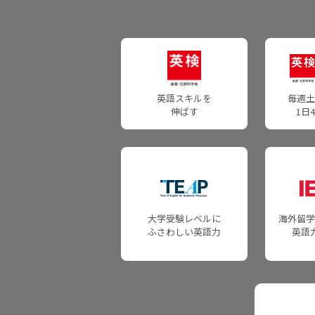
受験を検討している個人の方
英検CSEスコアとは
1.所属団体でお申し込みの方
インターネットで申し込む
受験の状況
2.近隣の一般受験者受け入れ団体でお申し込みの方
成績優秀者表彰制度
インターネット申込について
3.個人でお申し込みの方
コンビニ申込について
受験情報
英語スキルを
毎週土
所属団体でのお申し込みについて
英検を活用する
伸ばす
1日
受験準備に関する情報
一般受験者受け入れ団体でのお申し込みについて
入試活用・単位認定
英検で海外留学
団体・学校関係者の方
通訳ガイド試験での活用
お申し込みの前に
試験日程・会場・検定料
大学受験レベルに
海外留学
団体・学校関係者の方
試験日程
ふさわしい英語力
英語
会場
団体ポータルで申し込む
検定料
郵送・FAX申込について
受験情報
お申し込みの前に