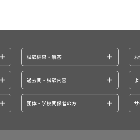
試験結果・解答
お
試験結果・解答トップ
過去問・試験内容
よ
解答速報
過去問・試験内容トップ
お問
一次試験解答速報
団体・学校関係者の方
サ
各級の過去問・試験内容
合否結果閲覧
受
団体・学校関係者の方トップ
1級の過去問・試験内容
準1級の過去問・試験内容
ター
個人
団体受験の申し込み・実施
試験結果・合否に関するご案内