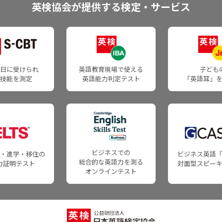
2級の過去問・試験内容
英検協会が提供する検定・サービス
よ
団体申込について
受験票・合否通知のお届け
準2級プラスの過去問・試験内容
W
団体申込の注意点・ご案内
合格証書交付日について
準2級の過去問・試験内容
よくあるご質問
団体向け成績提供システム
3級の過去問・試験内容
団体
4級の過去問・試験内容
よ
日に受けられ
英語教育現場で使える
子ども
申込資材のご注文・資料のダウンロード
5級の過去問・試験内容
各種証明に関するご案内
4技能を測定
英語能力判定テスト
「英語耳」
W
申込資材のご注文
合格証明書
英検ポスター・受験案内
英検CSEスコア証明書
各級の目安
合格バッジ
団
各級の目安
成績データを受け取る
よ
英検バーチャル二次試験／バーチャルスピーキングテスト
採点基準と品質担保の仕組みについて
W
団体向け成績提供システム
ビジネスでの
・進学・移住の
ビジネス英語
4級・5級スピーキングテスト
総合的な英語力を測る
力証明テスト
対面型スピー
英検成績ダウンロードシステム
各級の審査基準
オンラインテスト
採点の質を確保するための方策
受験者の声
英検CSEスコアでの合否判定方法について
各級の審査基準
英語教育・学習に関わるみなさまへ
英検Can-doリスト
英語情報Web