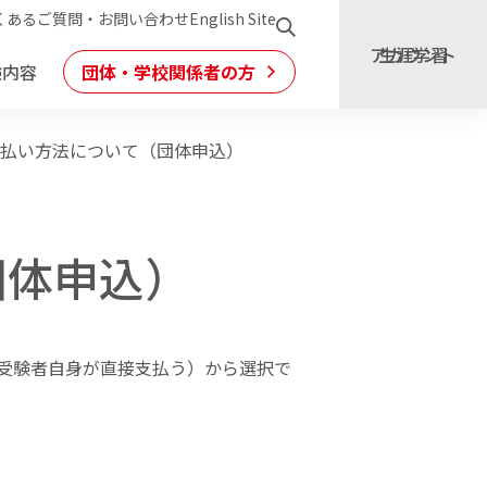
くあるご質問・お問い合わせ
English Site
アカウント
生涯学習
験内容
団体・学校関係者の方
閉じる
閉じる
閉じる
閉じる
閉じる
払い方法について（団体申込）
バーチャルスピーキングテスト
団体申込）
ト
校関係者の方
校関係者の方
（受験者自身が直接支払う）から選択で
ついて
受験者の方へ