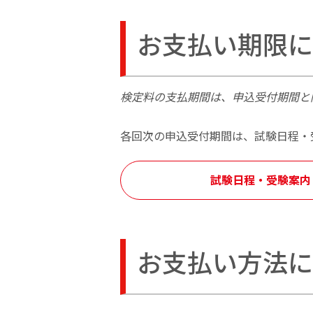
4級の過去問・試験内容
受験票・合否通知のお届け
受験の状況
所属団体でのお申し込みについて
5級の過去問・試験内容
合格証書交付日について
成績優秀者表彰制度
お支払い期限に
一般受験者受け入れ団体でのお申
団体向け成績提供システム
受験情報
各級の目安
受験準備に関する情報
お申し込みの前に
検定料の支払期間は、申込受付期間と
各級の目安
各回次の申込受付期間は、試験日程・
試験日程・受験案内
お支払い方法に