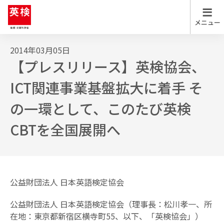
2014年03月05日
英検について
【プレスリリース】英検協会、
英検について
英検について トップ
ICT関連事業基盤拡大に着手 そ
の一環として、このたび英検
英検を知る
試験日程
受験案内
CBTを全国展開へ
英検の実施スケジュール
英検Can-doリスト
お申し込み
公益財団法人 日本英語検定協会
英検のメリット・特徴
試験結果
公益財団法人 日本英語検定協会（理事長：松川孝一、所
各級の目安
解答
在地：東京都新宿区横寺町55、以下、「英検協会」）