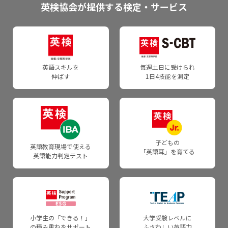
受験者向けお問い合わせ
英検を活用する
英検協会が提供する検定・サービス
合格証書交付日について
お申し込みの前に
準2級プラスの過去問・試験内容
よくあるご質問
団体・学校関係者の方
個人申込の受験者
入試活用・単位認定
団体向け成績提供システム
準2級の過去問・試験内容
団体・学校関係者の方
申込資材のご注文・資料のダウンロード
試験日程・会場・検定料
よくあるご質問・自動応答サービス
英検で海外留学
各種証明に関するご案内
3級の過去問・試験内容
申込資材のご注文
団体ポータルで申し込む
英語スキルを
毎週土日に受けられ
試験日程
WEBお問い合わせフォーム
通訳ガイド試験での活用
伸ばす
1日4技能を測定
合格証明書
4級の過去問・試験内容
英検ポスター・受験案内
郵送・FAX申込について
会場
団体で申し込んだ受験者
英検CSEスコア証明書
5級の過去問・試験内容
成績データを受け取る
お申し込みの前に
検定料
よくあるご質問・自動応答サービス
合格バッジ
各級の目安
団体向け成績提供システム
団体申込について
子どもの
受験情報
WEBお問い合わせフォーム
英語教育現場で使える
「英語耳」を育てる
採点基準と品質担保の仕組みについて
英語能力判定テスト
各級の目安
英検成績ダウンロードシステム
団体申込の注意点・ご案内
受験準備に関する情報
団体・学校関係者向けお問い合わせ
各級の審査基準
英検バーチャル二次試験／バーチャルスピーキングテスト
英語教育・学習に関わるみなさまへ
申込資材のご注文・資料のダウンロード
よくあるご質問・自動応答サービス
採点の質を確保するための方策
英語情報Web
4級・5級スピーキングテスト
申込資材のご注文
小学生の「できる！」
大学受験レベルに
Webお問い合わせフォーム
の積み重ねをサポート
ふさわしい英語力