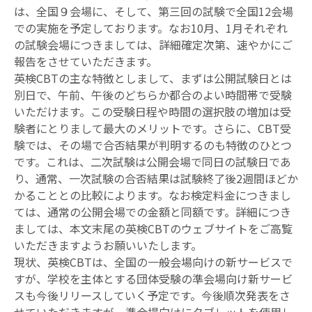
は、全国９会場に、そして、第三回の試験で全国12会場
での実施を予定しております。なお10月、1月それぞれ
の試験会場につきましては、詳細確定次第、速やかにご
受験者マイページ
お知らせ
報告をさせていただきます。
よくあるご質問・
English Site
英検CBTの主な特徴としまして、まずは公開試験日とは
お問い合わせ
別日で、午前、午後のどちらか都合のよい時間帯で受験
サイトマップ
いただけます。この受験日程や時間の選択肢の増加は受
験者にとりまして最大のメリットです。さらに、CBT受
験では、その場で合否結果が判明するのも特徴のひとつ
です。これは、二次試験は公開会場で同日の試験日であ
り、通常、一次試験の合否結果は試験終了後2週間ほどか
かることとの比較によります。なお検定料金につきまし
ては、通常の公開会場での金額と同額です。詳細につき
ましては、本文末尾の英検CBTのウェブサイトをご高覧
いただきますようお願いいたします。
現状、英検CBTは、全国の一般会場向けの新サービスで
すが、学校を主体とする団体受験の準会場向け新サービ
スも今後リリースしていく予定です。今後順次発表をさ