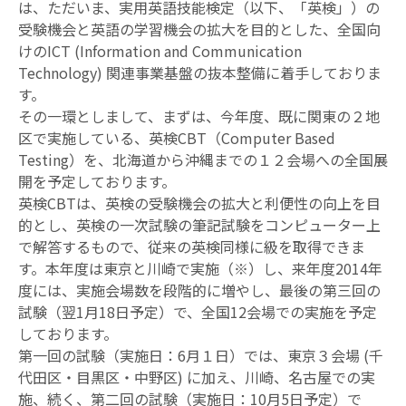
は、ただいま、実用英語技能検定（以下、「英検」）の
英検CSEスコアとは
受験機会と英語の学習機会の拡大を目的とした、全国向
過去問
けのICT (Information and Communication
試験内容
受験の状況
Technology) 関連事業基盤の抜本整備に着手しておりま
す。
その一環としまして、まずは、今年度、既に関東の２地
成績優秀者表彰制度
団体・学校
関係者の方
区で実施している、英検CBT（Computer Based
Testing）を、北海道から沖縄までの１２会場への全国展
英検を活用する
開を予定しております。
入試活用・単位認定
英検CBTは、英検の受験機会の拡大と利便性の向上を目
生涯学習
アカウント
的とし、英検の一次試験の筆記試験をコンピューター上
で解答するもので、従来の英検同様に級を取得できま
英検で海外留学
す。本年度は東京と川崎で実施（※）し、来年度2014年
度には、実施会場数を段階的に増やし、最後の第三回の
通訳ガイド試験での活用
試験（翌1月18日予定）で、全国12会場での実施を予定
しております。
第一回の試験（実施日：6月１日）では、東京３会場 (千
代田区・目黒区・中野区) に加え、川崎、名古屋での実
施、続く、第二回の試験（実施日：10月5日予定）で