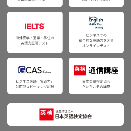
英検CSEスコアでの合否判定方法について
教員研修・セミナー情報
受験者の声
英検ポスター・受験案内
英検CSEスコアについて
関連情報
各級の審査基準
一般受験者の受け入れについて
英検CSEスコアのご紹介
英検助成
英検Can-doリスト
団体検定料計算
ビジネスでの
海外留学・進学・移住の
総合的な英語力を測る
英検成績を入試で利用される際の確認事項
英語力証明テスト
日本語を第一言語としない受験者の方へ
日本語を第一言語にしない受験者の方へ
オンラインテスト
英語教育に関する研究調査結果
ビジネス英語「実践力」
日本英語検定協会
対面型スピーキング試験
だからこその講座