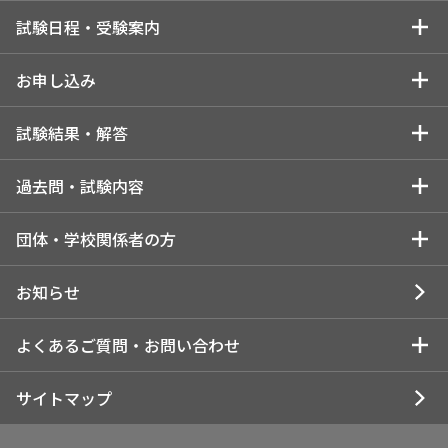
英検についてトップ
試験日程・受験案内
英検を知る
試験日程・受験案内トップ
お申し込み
英検の実施スケジュール
受験を検討している方
お申し込みトップ
試験結果・解答
英検Can-doリスト
はじめに（試験日程・会場・検定料はパターンにより異なりま
受験を検討している個人の方
試験結果・解答トップ
過去問・試験内容
す）
英検のメリット・特徴
解答速報
インターネットで申し込む
過去問・試験内容トップ
団体・学校関係者の方
1.所属団体でお申し込みの方
各級の目安
一次試験解答速報
インターネット申込について
各級の過去問・試験内容
団体・学校関係者の方トップ
お知らせ
2.近隣の一般受験者受け入れ団体でお申し込みの方
英検CSEスコアとは
合否結果閲覧
コンビニ申込について
1級の過去問・試験内容
団体受験の申し込み・実施
よくあるご質問・お問い合わせ
3.個人でお申し込みの方
受験の状況
試験結果・合否に関するご案内
所属団体でのお申し込みについて
準1級の過去問・試験内容
団体申込について
受験情報
お問い合わせトップ
サイトマップ
成績優秀者表彰制度
受験票・合否通知のお届け
一般受験者受け入れ団体でのお申し込みについて
2級の過去問・試験内容
団体申込の注意点・ご案内
受験準備に関する情報